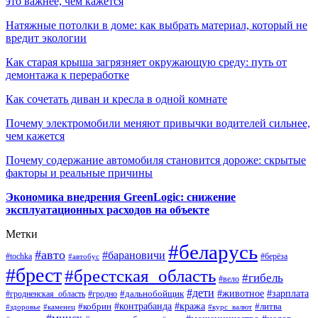
это важнее, чем кажется
Натяжные потолки в доме: как выбрать материал, который не
вредит экологии
Как старая крыша загрязняет окружающую среду: путь от
демонтажа к переработке
Как сочетать диван и кресла в одной комнате
Почему электромобили меняют привычки водителей сильнее,
чем кажется
Почему содержание автомобиля становится дороже: скрытые
факторы и реальные причины
Экономика внедрения GreenLogic: снижение
эксплуатационных расходов на объекте
Метки
#беларусь
#авто
#барановичи
#берёза
#tochka
#автобус
#брест
#брестская_область
#гибель
#вело
#дети
#зарплата
#животное
#гродно
#дальнобойщик
#гродненская_область
#контрабанда
#кража
#литва
#кобрин
#здоровье
#каменец
#курс_валют