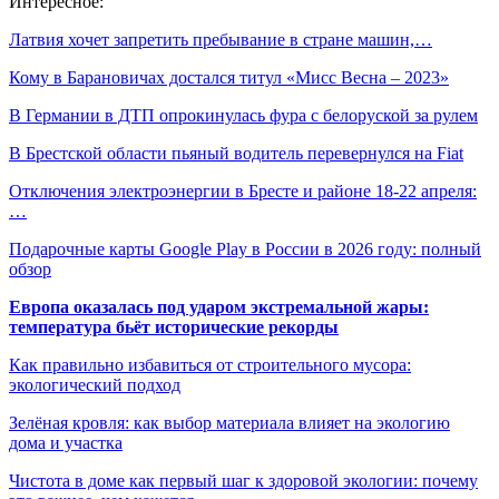
Интересное:
Латвия хочет запретить пребывание в стране машин,…
Кому в Барановичах достался титул «Мисс Весна – 2023»
В Германии в ДТП опрокинулась фура с белоруской за рулем
В Брестской области пьяный водитель перевернулся на Fiat
Отключения электроэнергии в Бресте и районе 18-22 апреля:
…
Подарочные карты Google Play в России в 2026 году: полный
обзор
Европа оказалась под ударом экстремальной жары:
температура бьёт исторические рекорды
Как правильно избавиться от строительного мусора:
экологический подход
Зелёная кровля: как выбор материала влияет на экологию
дома и участка
Чистота в доме как первый шаг к здоровой экологии: почему