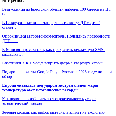
Интересное:
Выпускница из Брестской области набрала 100 баллов на ЦТ
по…
В Беларуси изменили стандарт по топливу: ДТ сорта F
станет…
Опрокинулся автобетоносмеситель. Появились подробности
ДТП в…
В Минсвязи рассказали, как прекратить рекламную SMS-
рассылку…
Работники ЖКХ могут вскрыть дверь в квартиру, чтобы…
Подарочные карты Google Play в России в 2026 году: полный
обзор
Европа оказалась под ударом экстремальной жары:
температура бьёт исторические рекорды
Как правильно избавиться от строительного мусора:
экологический подход
Зелёная кровля: как выбор материала влияет на экологию