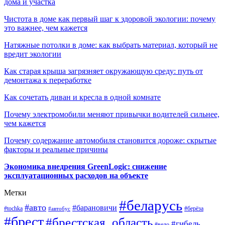
дома и участка
Чистота в доме как первый шаг к здоровой экологии: почему
это важнее, чем кажется
Натяжные потолки в доме: как выбрать материал, который не
вредит экологии
Как старая крыша загрязняет окружающую среду: путь от
демонтажа к переработке
Как сочетать диван и кресла в одной комнате
Почему электромобили меняют привычки водителей сильнее,
чем кажется
Почему содержание автомобиля становится дороже: скрытые
факторы и реальные причины
Экономика внедрения GreenLogic: снижение
эксплуатационных расходов на объекте
Метки
#беларусь
#авто
#барановичи
#берёза
#tochka
#автобус
#брест
#брестская_область
#гибель
#вело