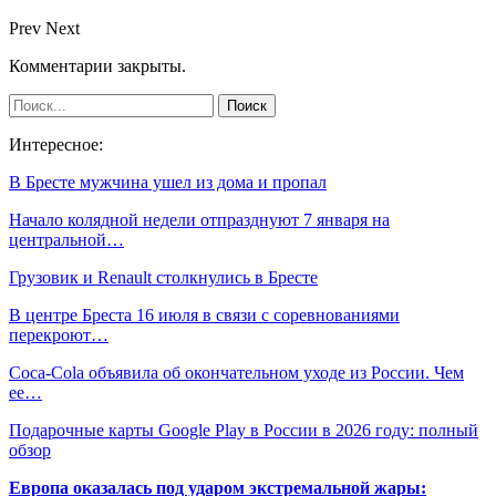
Prev
Next
Комментарии закрыты.
Интересное:
В Бресте мужчина ушел из дома и пропал
Начало колядной недели отпразднуют 7 января на
центральной…
Грузовик и Renault столкнулись в Бресте
В центре Бреста 16 июля в связи с соревнованиями
перекроют…
Coca-Cola объявила об окончательном уходе из России. Чем
ее…
Подарочные карты Google Play в России в 2026 году: полный
обзор
Европа оказалась под ударом экстремальной жары: