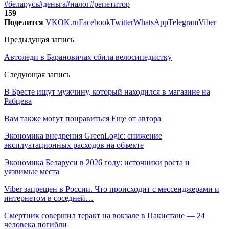
#беларусь
#деньга
#налог
#репетитор
159
Поделится
VK
OK.ru
Facebook
Twitter
WhatsApp
Telegram
Viber
Предыдущая запись
Автоледи в Барановичах сбила велосипедистку
Следующая запись
В Бресте ищут мужчину, который находился в магазине на
Рябцева
Вам также могут понравиться
Еще от автора
Экономика внедрения GreenLogic: снижение
эксплуатационных расходов на объекте
Экономика Беларуси в 2026 году: источники роста и
уязвимые места
Viber запрещен в России. Что происходит с мессенджерами и
интернетом в соседней…
Смертник совершил теракт на вокзале в Пакистане — 24
человека погибли