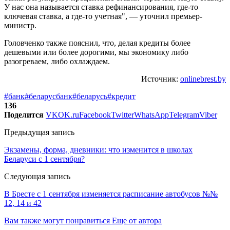
У нас она называется ставка рефинансирования, где-то
ключевая ставка, а где-то учетная", — уточнил премьер-
министр.
Головченко также пояснил, что, делая кредиты более
дешевыми или более дорогими, мы экономику либо
разогреваем, либо охлаждаем.
Источник:
onlinebrest.by
#банк
#беларусбанк
#беларусь
#кредит
136
Поделится
VK
OK.ru
Facebook
Twitter
WhatsApp
Telegram
Viber
Предыдущая запись
Экзамены, форма, дневники: что изменится в школах
Беларуси с 1 сентября?
Следующая запись
В Бресте с 1 сентября изменяется расписание автобусов №№
12, 14 и 42
Вам также могут понравиться
Еще от автора