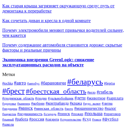
Как старая крыша загрязняет окружающую среду: путь от
демонтажа к переработке
Как сочетать диван и кресла в одной комнате
Почему электромобили меняют привычки водителей сильнее,
чем кажется
Почему содержание автомобиля становится дороже: скрытые
факторы и реальные причины
Экономика внедрения GreenLogic: снижение
эксплуатационных расходов на объекте
Метки
#беларусь
#авто
#барановичи
#берёза
#tochka
#автобус
#брест
#брестская_область
#гибель
#вело
#дети
#зарплата
#животное
#гродно
#дальнобойщик
#гродненская_область
#контрабанда
#кража
#литва
#кобрин
#здоровье
#каменец
#курс_валют
#минск
#минская_область
#мошенничество
#налог
#медицина
#мото
#польша
#пинск
#недвижимость
#пожар
#приговор
#наркотик
#очередь
#россия
#суд
#футбол
#работа
#сигарета
#пьяный
#строительство
#такси
#школа