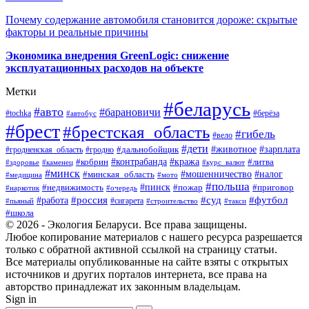
Почему содержание автомобиля становится дороже: скрытые
факторы и реальные причины
Экономика внедрения GreenLogic: снижение
эксплуатационных расходов на объекте
Метки
#беларусь
#авто
#барановичи
#берёза
#tochka
#автобус
#брест
#брестская_область
#гибель
#вело
#дети
#зарплата
#животное
#гродно
#дальнобойщик
#гродненская_область
#контрабанда
#кража
#литва
#кобрин
#здоровье
#каменец
#курс_валют
#минск
#минская_область
#мошенничество
#налог
#медицина
#мото
#польша
#пинск
#недвижимость
#пожар
#приговор
#наркотик
#очередь
#россия
#суд
#футбол
#работа
#сигарета
#пьяный
#строительство
#такси
#школа
© 2026 - Экология Беларуси. Все права защищены.
Любое копирование материалов с нашего ресурса разрешается
только с обратной активной ссылкой на страницу статьи.
Все материалы опубликованные на сайте взяты с открытых
источников и других порталов интернета, все права на
авторство принадлежат их законным владельцам.
Sign in