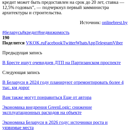
кредит может быть предоставлен на срок до 20 лет, ставка —
12,5% годовых", — подчеркнул первый замминистра
архитектуры и строительства.
Источник:
onlinebrest.by
#беларусь
#кредит
#недвижимость
190
Поделится
VK
OK.ru
Facebook
Twitter
WhatsApp
Telegram
Viber
Предыдущая запись
В Бресте ищут очевидцев ДТП на Партизанском проспекте
Следующая запись
В Беларуси в 2024 году планируют отремонтировать более 4
тыс. км дорог
Вам также могут понравиться
Еще от автора
Экономика внедрения GreenLogic: снижение
эксплуатационных расходов на объекте
Экономика Беларуси в 2026 году: источники роста и
уязвимые места