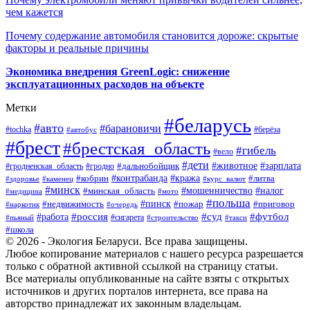
чем кажется
Почему содержание автомобиля становится дороже: скрытые
факторы и реальные причины
Экономика внедрения GreenLogic: снижение
эксплуатационных расходов на объекте
Метки
#беларусь
#авто
#барановичи
#берёза
#tochka
#автобус
#брест
#брестская_область
#гибель
#вело
#дети
#зарплата
#животное
#гродно
#дальнобойщик
#гродненская_область
#контрабанда
#кража
#литва
#кобрин
#здоровье
#каменец
#курс_валют
#минск
#минская_область
#мошенничество
#налог
#медицина
#мото
#польша
#пинск
#недвижимость
#пожар
#приговор
#наркотик
#очередь
#россия
#суд
#футбол
#работа
#сигарета
#пьяный
#строительство
#такси
#школа
© 2026 - Экология Беларуси. Все права защищены.
Любое копирование материалов с нашего ресурса разрешается
только с обратной активной ссылкой на страницу статьи.
Все материалы опубликованные на сайте взяты с открытых
источников и других порталов интернета, все права на
авторство принадлежат их законным владельцам.