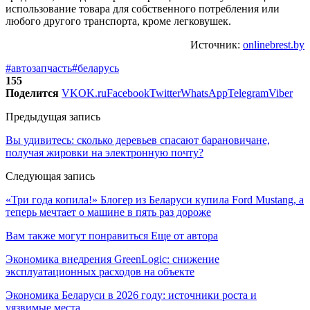
использование товара для собственного потребления или
любого другого транспорта, кроме легковушек.
Источник:
onlinebrest.by
#автозапчасть
#беларусь
155
Поделится
VK
OK.ru
Facebook
Twitter
WhatsApp
Telegram
Viber
Предыдущая запись
Вы удивитесь: сколько деревьев спасают барановичане,
получая жировки на электронную почту?
Следующая запись
«Три года копила!» Блогер из Беларуси купила Ford Mustang, а
теперь мечтает о машине в пять раз дороже
Вам также могут понравиться
Еще от автора
Экономика внедрения GreenLogic: снижение
эксплуатационных расходов на объекте
Экономика Беларуси в 2026 году: источники роста и
уязвимые места