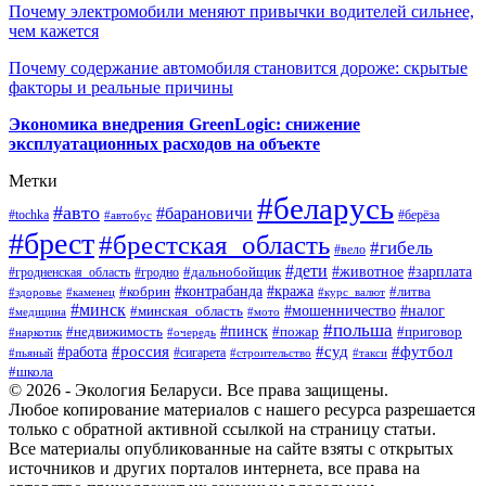
Почему электромобили меняют привычки водителей сильнее,
чем кажется
Почему содержание автомобиля становится дороже: скрытые
факторы и реальные причины
Экономика внедрения GreenLogic: снижение
эксплуатационных расходов на объекте
Метки
#беларусь
#авто
#барановичи
#берёза
#tochka
#автобус
#брест
#брестская_область
#гибель
#вело
#дети
#зарплата
#животное
#гродно
#дальнобойщик
#гродненская_область
#контрабанда
#кража
#литва
#кобрин
#здоровье
#каменец
#курс_валют
#минск
#минская_область
#мошенничество
#налог
#медицина
#мото
#польша
#пинск
#недвижимость
#пожар
#приговор
#наркотик
#очередь
#россия
#суд
#футбол
#работа
#сигарета
#пьяный
#строительство
#такси
#школа
© 2026 - Экология Беларуси. Все права защищены.
Любое копирование материалов с нашего ресурса разрешается
только с обратной активной ссылкой на страницу статьи.
Все материалы опубликованные на сайте взяты с открытых
источников и других порталов интернета, все права на