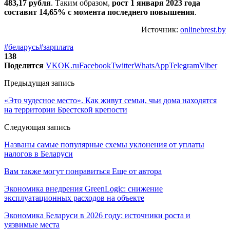
483,17 рубля
. Таким образом,
рост 1 января 2023 года
составит 14,65% с момента последнего повышения
.
Источник:
onlinebrest.by
#беларусь
#зарплата
138
Поделится
VK
OK.ru
Facebook
Twitter
WhatsApp
Telegram
Viber
Предыдущая запись
«Это чудесное место». Как живут семьи, чьи дома находятся
на территории Брестской крепости
Следующая запись
Названы самые популярные схемы уклонения от уплаты
налогов в Беларуси
Вам также могут понравиться
Еще от автора
Экономика внедрения GreenLogic: снижение
эксплуатационных расходов на объекте
Экономика Беларуси в 2026 году: источники роста и
уязвимые места