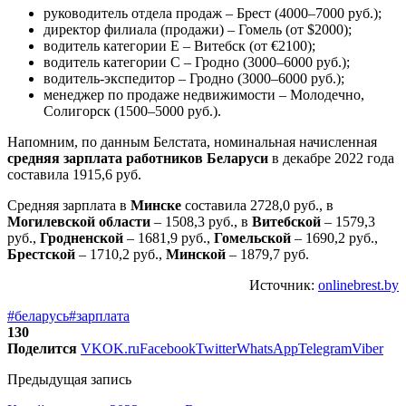
руководитель отдела продаж – Брест (4000–7000 руб.);
директор филиала (продажи) – Гомель (от $2000);
водитель категории Е – Витебск (от €2100);
водитель категории С – Гродно (3000–6000 руб.);
водитель-экспедитор – Гродно (3000–6000 руб.);
менеджер по продаже недвижимости – Молодечно,
Солигорск (1500–5000 руб.).
Напомним, по данным Белстата, номинальная начисленная
средняя зарплата работников Беларуси
в декабре 2022 года
составила 1915,6 руб.
Средняя зарплата в
Минске
составила 2728,0 руб., в
Могилевской области
– 1508,3 руб., в
Витебской
– 1579,3
руб.,
Гродненской
– 1681,9 руб.,
Гомельской
– 1690,2 руб.,
Брестской
– 1710,2 руб.,
Минской
– 1879,7 руб.
Источник:
onlinebrest.by
#беларусь
#зарплата
130
Поделится
VK
OK.ru
Facebook
Twitter
WhatsApp
Telegram
Viber
Предыдущая запись