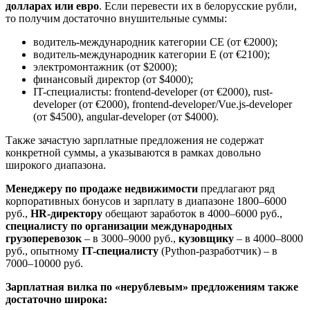
долларах или евро
. Если перевести их в белорусские рубли,
то получим достаточно внушительные суммы:
водитель-международник категории CE (от €2000);
водитель-международник категории Е (от €2100);
электромонтажник (от $2000);
финансовый директор (от $4000);
IT-специалисты: frontend-developer (от €2000), rust-
developer (от €2000), frontend-developer/Vue.js-developer
(от $4500), angular-developer (от $4000).
Также зачастую зарплатные предложения не содержат
конкретной суммы, а указываются в рамках довольно
широкого диапазона.
Менеджеру по продаже недвижимости
предлагают ряд
корпоративных бонусов и зарплату в диапазоне 1800–6000
руб.,
HR-директору
обещают заработок в 4000–6000 руб.,
специалисту по организации международных
грузоперевозок
– в 3000–9000 руб.,
кузовщику
– в 4000–8000
руб., опытному
IT-специалисту
(Python-разработчик) – в
7000–10000 руб.
Зарплатная вилка по «нерублевым» предложениям также
достаточно широка: