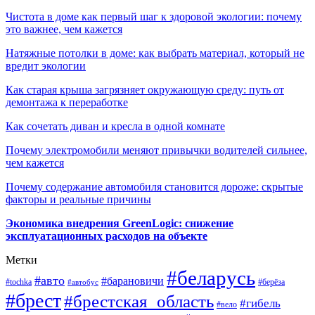
Чистота в доме как первый шаг к здоровой экологии: почему
это важнее, чем кажется
Натяжные потолки в доме: как выбрать материал, который не
вредит экологии
Как старая крыша загрязняет окружающую среду: путь от
демонтажа к переработке
Как сочетать диван и кресла в одной комнате
Почему электромобили меняют привычки водителей сильнее,
чем кажется
Почему содержание автомобиля становится дороже: скрытые
факторы и реальные причины
Экономика внедрения GreenLogic: снижение
эксплуатационных расходов на объекте
Метки
#беларусь
#авто
#барановичи
#берёза
#tochka
#автобус
#брест
#брестская_область
#гибель
#вело