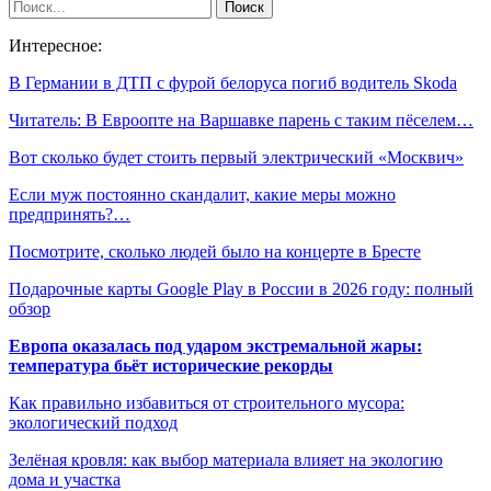
Интересное:
В Германии в ДТП с фурой белоруса погиб водитель Skoda
Читатель: В Евроопте на Варшавке парень с таким пёселем…
Вот сколько будет стоить первый электрический «Москвич»
Если муж постоянно скандалит, какие меры можно
предпринять?…
Посмотрите, сколько людей было на концерте в Бресте
Подарочные карты Google Play в России в 2026 году: полный
обзор
Европа оказалась под ударом экстремальной жары:
температура бьёт исторические рекорды
Как правильно избавиться от строительного мусора:
экологический подход
Зелёная кровля: как выбор материала влияет на экологию
дома и участка