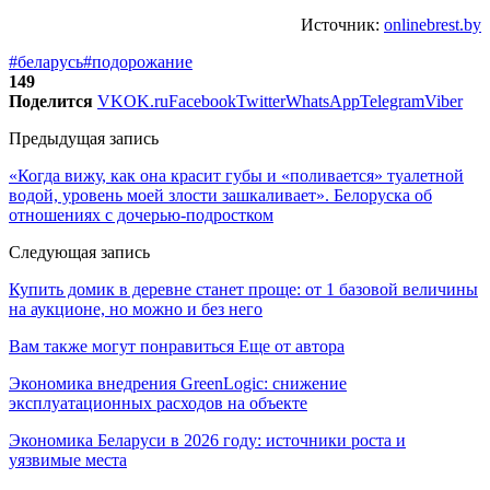
Источник:
onlinebrest.by
#беларусь
#подорожание
149
Поделится
VK
OK.ru
Facebook
Twitter
WhatsApp
Telegram
Viber
Предыдущая запись
«Когда вижу, как она красит губы и «поливается» туалетной
водой, уровень моей злости зашкаливает». Белоруска об
отношениях с дочерью-подростком
Следующая запись
Купить домик в деревне станет проще: от 1 базовой величины
на аукционе, но можно и без него
Вам также могут понравиться
Еще от автора
Экономика внедрения GreenLogic: снижение
эксплуатационных расходов на объекте
Экономика Беларуси в 2026 году: источники роста и
уязвимые места