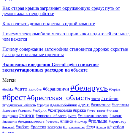
Как старая крыша загрязняет окружающую среду: путь от
демонтажа к переработке
Как сочетать диван и кресла в одной комнате
Почему электромобили меняют привычки водителей сильнее,
чем кажется
Почему содержание автомобиля становится дороже: скрытые
факторы и реальные причины
Экономика внедрения GreenLogic: снижение
эксплуатационных расходов на объекте
Метки
#беларусь
#авто
#барановичи
#берёза
#tochka
#автобус
#брест
#брестская_область
#гибель
#вело
#дети
#зарплата
#животное
#гродно
#дальнобойщик
#гродненская_область
#контрабанда
#кража
#литва
#кобрин
#здоровье
#каменец
#курс_валют
#минск
#минская_область
#мошенничество
#налог
#медицина
#мото
#польша
#пинск
#недвижимость
#пожар
#приговор
#наркотик
#очередь
#россия
#суд
#футбол
#работа
#сигарета
#пьяный
#строительство
#такси
#школа