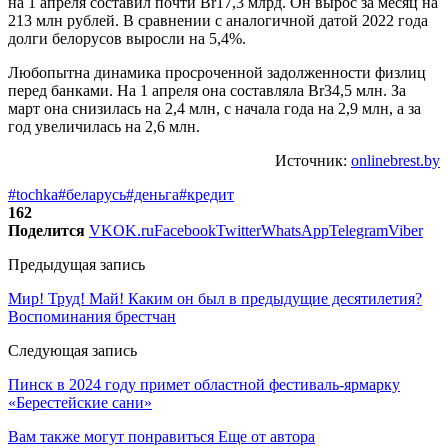
на 1 апреля составил почти Br17,3 млрд. Он вырос за месяц на
213 млн рублей. В сравнении с аналогичной датой 2022 года
долги белорусов выросли на 5,4%.
Любопытна динамика просроченной задолженности физлиц
перед банками. На 1 апреля она составляла Br34,5 млн. За
март она снизилась на 2,4 млн, с начала года на 2,9 млн, а за
год увеличилась на 2,6 млн.
Источник:
onlinebrest.by
#tochka
#беларусь
#деньга
#кредит
162
Поделится
VK
OK.ru
Facebook
Twitter
WhatsApp
Telegram
Viber
Предыдущая запись
Мир! Труд! Май! Каким он был в предыдущие десятилетия?
Воспоминания брестчан
Следующая запись
Пинск в 2024 году примет областной фестиваль-ярмарку
«Берестейские сани»
Вам также могут понравиться
Еще от автора