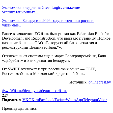
Экономика внедрения GreenLogic: снижение
эксплуатационных…
Экономика Беларуси в 2026 году: источники роста и
уязвимые…
Ранее в заявлении ЕС банк был указан как Belarusian Bank for
Development and Reconstruction, что вызвало путаницу. Полное
название банка — ОАО «Белорусский банк развития и
реконструкции „Белинвестбанк“».
Отключены от системы еще в марте Белагропромбанк, Банк
«Дабрабыт» и Банк развития Беларуси.
От SWIFT отключат и три российских банка — СБЕР,
Россельхозбанк и Московский кредитный банк.
Источник:
onlinebrest.by
#swift
#банк
#беларусь
#белинвестбанк
217
Поделится
VK
OK.ru
Facebook
Twitter
WhatsApp
Telegram
Viber
Предыдущая запись