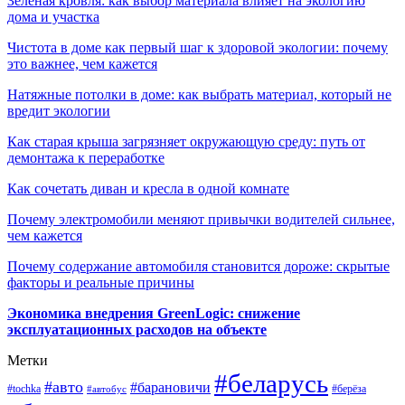
Зелёная кровля: как выбор материала влияет на экологию
дома и участка
Чистота в доме как первый шаг к здоровой экологии: почему
это важнее, чем кажется
Натяжные потолки в доме: как выбрать материал, который не
вредит экологии
Как старая крыша загрязняет окружающую среду: путь от
демонтажа к переработке
Как сочетать диван и кресла в одной комнате
Почему электромобили меняют привычки водителей сильнее,
чем кажется
Почему содержание автомобиля становится дороже: скрытые
факторы и реальные причины
Экономика внедрения GreenLogic: снижение
эксплуатационных расходов на объекте
Метки
#беларусь
#авто
#барановичи
#берёза
#tochka
#автобус