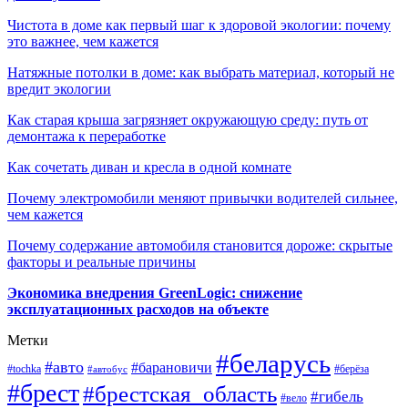
Чистота в доме как первый шаг к здоровой экологии: почему
это важнее, чем кажется
Натяжные потолки в доме: как выбрать материал, который не
вредит экологии
Как старая крыша загрязняет окружающую среду: путь от
демонтажа к переработке
Как сочетать диван и кресла в одной комнате
Почему электромобили меняют привычки водителей сильнее,
чем кажется
Почему содержание автомобиля становится дороже: скрытые
факторы и реальные причины
Экономика внедрения GreenLogic: снижение
эксплуатационных расходов на объекте
Метки
#беларусь
#авто
#барановичи
#берёза
#tochka
#автобус
#брест
#брестская_область
#гибель
#вело