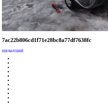
7ac22b806cd1f71e28bc8a77df7638fc
предыдущий