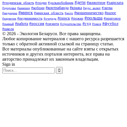
#дети
#зарплата
#животное
#гродно
#дальнобойщик
#гродненская_область
#контрабанда
#кража
#литва
#кобрин
#здоровье
#каменец
#курс_валют
#минск
#минская_область
#мошенничество
#налог
#медицина
#мото
#польша
#пинск
#недвижимость
#пожар
#приговор
#наркотик
#очередь
#россия
#суд
#футбол
#работа
#сигарета
#пьяный
#строительство
#такси
#школа
© 2026 - Экология Беларуси. Все права защищены.
Любое копирование материалов с нашего ресурса разрешается
только с обратной активной ссылкой на страницу статьи.
Все материалы опубликованные на сайте взяты с открытых
источников и других порталов интернета, все права на
авторство принадлежат их законным владельцам.
Sign in