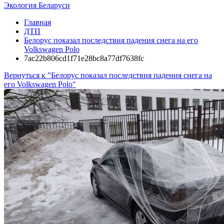
Экология Беларуси
Главная
ДТП
Белорус показал последствия падения снега на его
Volkswagen Polo
7ac22b806cd1f71e28bc8a77df7638fc
Вернуться к "Белорус показал последствия падения снега на
его Volkswagen Polo"