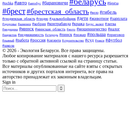
#беларусь
#авто
#барановичи
#берёза
#tochka
#автобус
#брест
#брестская_область
#гибель
#вело
#дети
#зарплата
#животное
#гродно
#дальнобойщик
#гродненская_область
#контрабанда
#кража
#литва
#кобрин
#здоровье
#каменец
#курс_валют
#минск
#минская_область
#мошенничество
#налог
#медицина
#мото
#польша
#пинск
#недвижимость
#пожар
#приговор
#наркотик
#очередь
#россия
#суд
#футбол
#работа
#сигарета
#пьяный
#строительство
#такси
#школа
© 2026 - Экология Беларуси. Все права защищены.
Любое копирование материалов с нашего ресурса разрешается
только с обратной активной ссылкой на страницу статьи.
Все материалы опубликованные на сайте взяты с открытых
источников и других порталов интернета, все права на
авторство принадлежат их законным владельцам.
Sign in