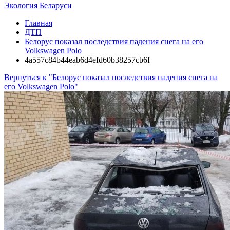
Экология Беларуси
Главная
ДТП
Белорус показал последствия падения снега на его
Volkswagen Polo
4a557c84b44eab6d4efd60b38257cb6f
Вернуться к "Белорус показал последствия падения снега на
его Volkswagen Polo"