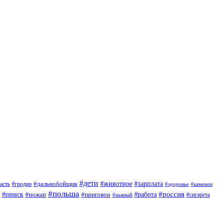
#дети
#зарплата
#животное
#гродно
#дальнобойщик
асть
#здоровье
#каменец
#польша
#пинск
#россия
#пожар
#работа
#приговор
#сигарета
#пьяный