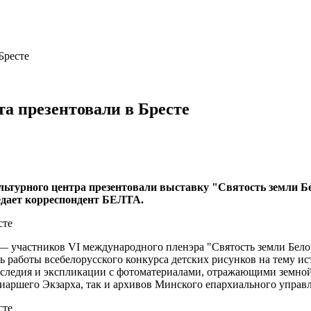
Бресте
а презентовали в Бресте
ультурного центра презентовали выставку "Святость земли 
едает корреспондент БЕЛТА.
— участников VI международного пленэра "Святость земли Бело
ь работы всебелорусского конкурса детских рисунков на тему и
следия и экспликации с фотоматериалами, отражающими земной
иаршего Экзарха, так и архивов Минского епархиального управл