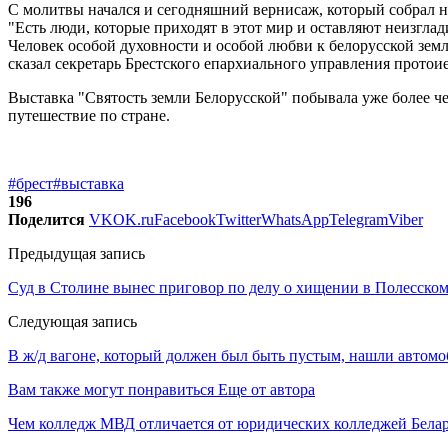
С молитвы начался и сегодняшний вернисаж, который собрал н
"Есть люди, которые приходят в этот мир и оставляют неизгла
Человек особой духовности и особой любви к белорусской земл
сказал секретарь Брестского епархиального управления протои
Выставка "Святость земли Белорусской" побывала уже более чем
путешествие по стране.
#брест
#выставка
196
Поделится
VK
OK.ru
Facebook
Twitter
WhatsApp
Telegram
Viber
Предыдущая запись
Суд в Столине вынес приговор по делу о хищении в Полесском
Следующая запись
В ж/д вагоне, который должен был быть пустым, нашли автомо
Вам также могут понравиться
Еще от автора
Чем колледж МВД отличается от юридических колледжей Бела