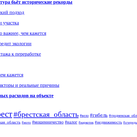
тура бьёт исторические рекорды
ский подход
и участка
о важнее, чем кажется
редит экологии
тажа к переработке
ем кажется
факторы и реальные причины
ых расходов на объекте
рест
#брестская_область
#гибель
#вело
#гродненская_обл
кая_область
#мошенничество
#налог
#недвижимость
#мото
#наркотик
#очередь