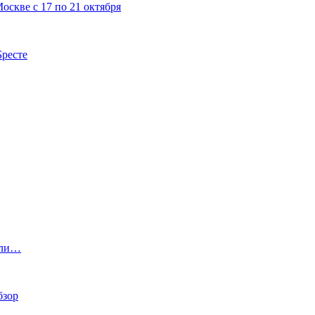
скве с 17 по 21 октября
Бресте
шли…
бзор