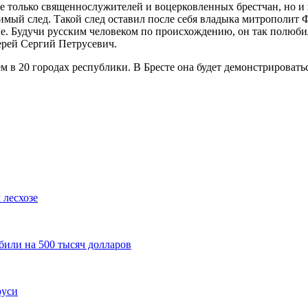
е только священнослужителей и воцерковленных брестчан, но и 
димый след. Такой след оставил после себя владыка митрополит 
е. Будучи русским человеком по происхождению, он так полюбил
ерей Сергий Петрусевич.
 в 20 городах республики. В Бресте она будет демонстрироватьс
 лесхозе
били на 500 тысяч долларов
руси