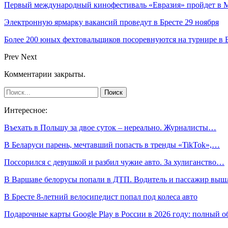
Первый международный кинофестиваль «Евразия» пройдет в Мо
Электронную ярмарку вакансий проведут в Бресте 29 ноября
Более 200 юных фехтовальщиков посоревнуются на турнире в 
Prev
Next
Комментарии закрыты.
Интересное:
Въехать в Польшу за двое суток – нереально. Журналисты…
В Беларуси парень, мечтавший попасть в тренды «TikTok»,…
Поссорился с девушкой и разбил чужие авто. За хулиганство…
В Варшаве белорусы попали в ДТП. Водитель и пассажир вы
В Бресте 8-летний велосипедист попал под колеса авто
Подарочные карты Google Play в России в 2026 году: полный о