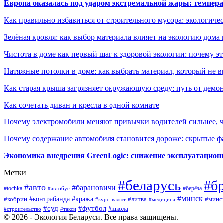
Европа оказалась под ударом экстремальной жары: темпера
Как правильно избавиться от строительного мусора: экологиче
Зелёная кровля: как выбор материала влияет на экологию дома 
Чистота в доме как первый шаг к здоровой экологии: почему эт
Натяжные потолки в доме: как выбрать материал, который не в
Как старая крыша загрязняет окружающую среду: путь от демон
Как сочетать диван и кресла в одной комнате
Почему электромобили меняют привычки водителей сильнее, ч
Почему содержание автомобиля становится дороже: скрытые 
Экономика внедрения GreenLogic: снижение эксплуатационн
Метки
#беларусь
#б
#авто
#барановичи
#берёза
#tochka
#автобус
#минск
#контрабанда
#кража
#литва
#минс
#кобрин
#курс_валют
#медицина
#суд
#футбол
#школа
#строительство
#такси
© 2026 - Экология Беларуси. Все права защищены.