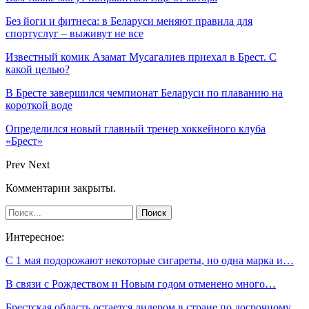
Без йоги и фитнеса: в Беларуси меняют правила для
спортуслуг – выживут не все
Известный комик Азамат Мусагалиев приехал в Брест. С
какой целью?
В Бресте завершился чемпионат Беларуси по плаванию на
короткой воде
Определился новый главный тренер хоккейного клуба
«Брест»
Prev
Next
Комментарии закрыты.
Интересное:
С 1 мая подорожают некоторые сигареты, но одна марка и…
В связи с Рождеством и Новым годом отменено много…
Брестская область остается лидером в стране по досрочному…