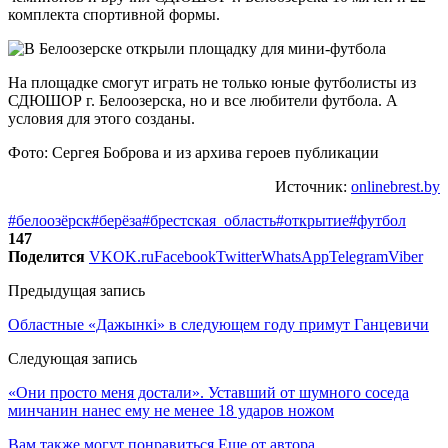
комплекта спортивной формы.
На площадке смогут играть не только юные футболисты из
СДЮШОР г. Белоозерска, но и все любители футбола. А
условия для этого созданы.
Фото: Сергея Боброва и из архива героев публикации
Источник:
onlinebrest.by
#белоозёрск
#берёза
#брестская_область
#открытие
#футбол
147
Поделится
VK
OK.ru
Facebook
Twitter
WhatsApp
Telegram
Viber
Предыдущая запись
Областные «Дажынкі» в следующем году примут Ганцевичи
Следующая запись
«Они просто меня достали». Уставший от шумного соседа
минчанин нанес ему не менее 18 ударов ножом
Вам также могут понравиться
Еще от автора