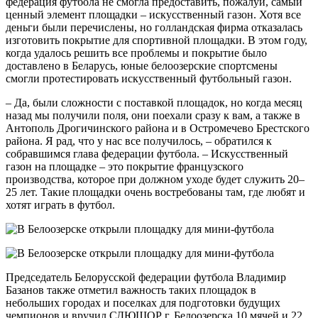
федерация футбола не смогла предоставить, пожалуй, самый
ценный элемент площадки – искусственный газон. Хотя все
деньги были перечислены, но голландская фирма отказалась
изготовить покрытие для спортивной площадки. В этом году,
когда удалось решить все проблемы и покрытие было
доставлено в Беларусь, юные белоозерские спортсмены
смогли протестировать искусственный футбольный газон.
– Да, были сложности с поставкой площадок, но когда месяц
назад мы получили поля, они поехали сразу к вам, а также в
Антополь Дрогичинского района и в Остромечево Брестского
района. Я рад, что у нас все получилось, – обратился к
собравшимся глава федерации футбола. – Искусственный
газон на площадке – это покрытие французского
производства, которое при должном уходе будет служить 20–
25 лет. Такие площадки очень востребованы там, где любят и
хотят играть в футбол.
Председатель Белорусской федерации футбола Владимир
Базанов также отметил важность таких площадок в
небольших городах и поселках для подготовки будущих
чемпионов и вручил СДЮШОР г. Белоозерска 10 мячей и 22