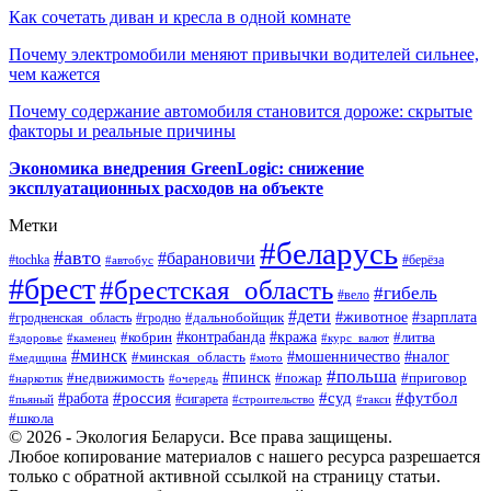
Как сочетать диван и кресла в одной комнате
Почему электромобили меняют привычки водителей сильнее,
чем кажется
Почему содержание автомобиля становится дороже: скрытые
факторы и реальные причины
Экономика внедрения GreenLogic: снижение
эксплуатационных расходов на объекте
Метки
#беларусь
#авто
#барановичи
#берёза
#tochka
#автобус
#брест
#брестская_область
#гибель
#вело
#дети
#зарплата
#животное
#гродно
#дальнобойщик
#гродненская_область
#контрабанда
#кража
#литва
#кобрин
#здоровье
#каменец
#курс_валют
#минск
#минская_область
#мошенничество
#налог
#медицина
#мото
#польша
#пинск
#недвижимость
#пожар
#приговор
#наркотик
#очередь
#россия
#суд
#футбол
#работа
#сигарета
#пьяный
#строительство
#такси
#школа
© 2026 - Экология Беларуси. Все права защищены.
Любое копирование материалов с нашего ресурса разрешается
только с обратной активной ссылкой на страницу статьи.