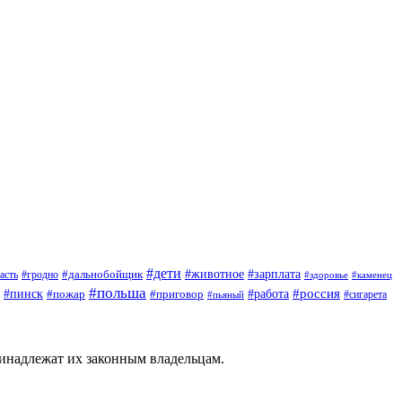
#дети
#зарплата
#животное
#гродно
#дальнобойщик
асть
#здоровье
#каменец
#польша
#пинск
#россия
#пожар
#работа
#приговор
#сигарета
#пьяный
ринадлежат их законным владельцам.