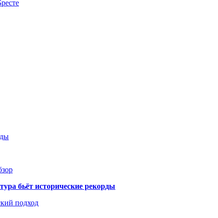
Бресте
оды
бзор
тура бьёт исторические рекорды
ский подход