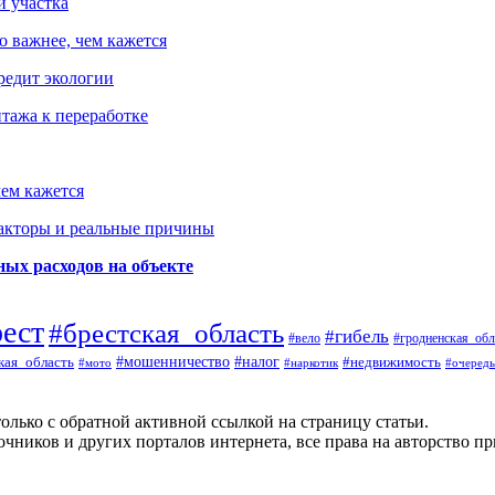
и участка
о важнее, чем кажется
редит экологии
тажа к переработке
ем кажется
факторы и реальные причины
ых расходов на объекте
рест
#брестская_область
#гибель
#вело
#гродненская_обл
кая_область
#мошенничество
#налог
#недвижимость
#мото
#наркотик
#очередь
олько с обратной активной ссылкой на страницу статьи.
чников и других порталов интернета, все права на авторство п