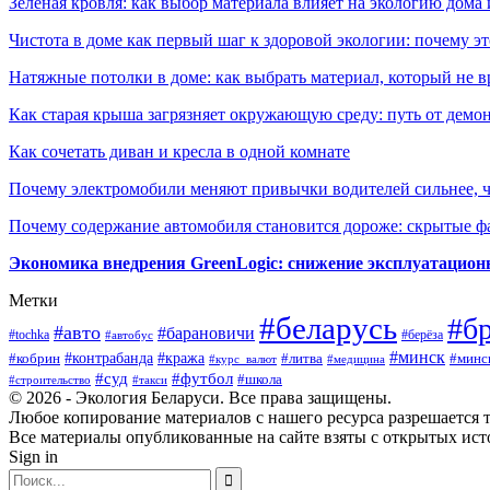
Зелёная кровля: как выбор материала влияет на экологию дома 
Чистота в доме как первый шаг к здоровой экологии: почему эт
Натяжные потолки в доме: как выбрать материал, который не в
Как старая крыша загрязняет окружающую среду: путь от демон
Как сочетать диван и кресла в одной комнате
Почему электромобили меняют привычки водителей сильнее, ч
Почему содержание автомобиля становится дороже: скрытые 
Экономика внедрения GreenLogic: снижение эксплуатационн
Метки
#беларусь
#б
#авто
#барановичи
#берёза
#tochka
#автобус
#минск
#контрабанда
#кража
#литва
#минс
#кобрин
#курс_валют
#медицина
#суд
#футбол
#школа
#строительство
#такси
© 2026 - Экология Беларуси. Все права защищены.
Любое копирование материалов с нашего ресурса разрешается т
Все материалы опубликованные на сайте взяты с открытых исто
Sign in