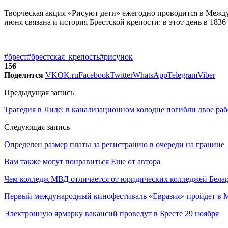
Творческая акция «Рисуют дети» ежегодно проводится в Между
июня связана и история Брестской крепости: в этот день в 183
#брест
#брестская_крепость
#рисунок
156
Поделится
VK
OK.ru
Facebook
Twitter
WhatsApp
Telegram
Viber
Предыдущая запись
Трагедия в Лиде: в канализационном колодце погибли двое ра
Следующая запись
Определен размер платы за регистрацию в очереди на границе
Вам также могут понравиться
Еще от автора
Чем колледж МВД отличается от юридических колледжей Бела
Первый международный кинофестиваль «Евразия» пройдет в Мо
Электронную ярмарку вакансий проведут в Бресте 29 ноября