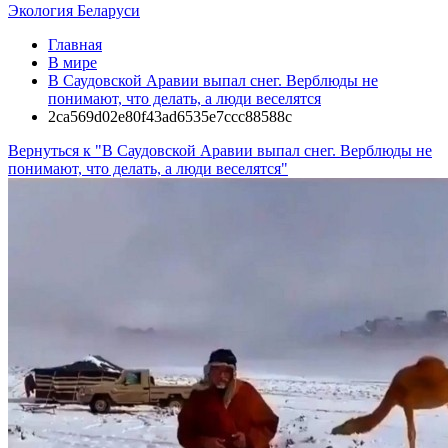
Экология Беларуси
Главная
В мире
В Саудовской Аравии выпал снег. Верблюды не
понимают, что делать, а люди веселятся
2ca569d02e80f43ad6535e7ccc88588c
Вернуться к "В Саудовской Аравии выпал снег. Верблюды не
понимают, что делать, а люди веселятся"