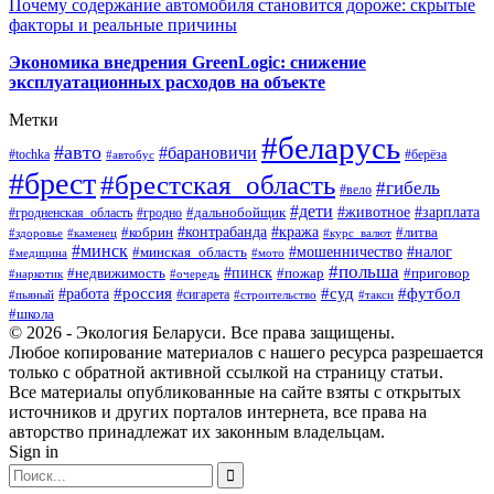
Почему содержание автомобиля становится дороже: скрытые
факторы и реальные причины
Экономика внедрения GreenLogic: снижение
эксплуатационных расходов на объекте
Метки
#беларусь
#авто
#барановичи
#берёза
#tochka
#автобус
#брест
#брестская_область
#гибель
#вело
#дети
#зарплата
#животное
#гродно
#дальнобойщик
#гродненская_область
#контрабанда
#кража
#литва
#кобрин
#здоровье
#каменец
#курс_валют
#минск
#минская_область
#мошенничество
#налог
#медицина
#мото
#польша
#пинск
#недвижимость
#пожар
#приговор
#наркотик
#очередь
#россия
#суд
#футбол
#работа
#сигарета
#пьяный
#строительство
#такси
#школа
© 2026 - Экология Беларуси. Все права защищены.
Любое копирование материалов с нашего ресурса разрешается
только с обратной активной ссылкой на страницу статьи.
Все материалы опубликованные на сайте взяты с открытых
источников и других порталов интернета, все права на
авторство принадлежат их законным владельцам.
Sign in