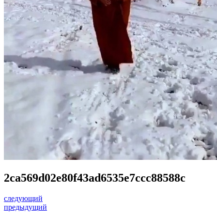
2ca569d02e80f43ad6535e7ccc88588c
следующий
предыдущий