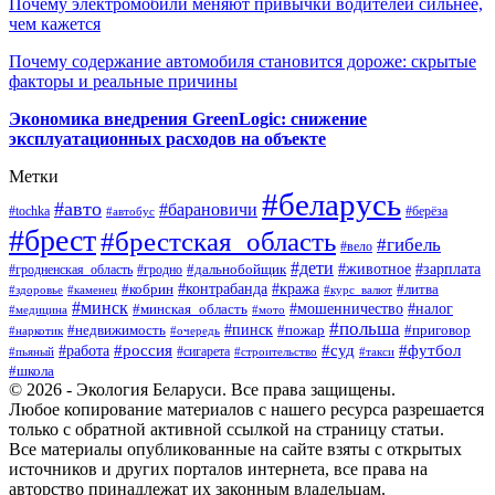
Почему электромобили меняют привычки водителей сильнее,
чем кажется
Почему содержание автомобиля становится дороже: скрытые
факторы и реальные причины
Экономика внедрения GreenLogic: снижение
эксплуатационных расходов на объекте
Метки
#беларусь
#авто
#барановичи
#берёза
#tochka
#автобус
#брест
#брестская_область
#гибель
#вело
#дети
#зарплата
#животное
#гродно
#дальнобойщик
#гродненская_область
#контрабанда
#кража
#литва
#кобрин
#здоровье
#каменец
#курс_валют
#минск
#минская_область
#мошенничество
#налог
#медицина
#мото
#польша
#пинск
#недвижимость
#пожар
#приговор
#наркотик
#очередь
#россия
#суд
#футбол
#работа
#сигарета
#пьяный
#строительство
#такси
#школа
© 2026 - Экология Беларуси. Все права защищены.
Любое копирование материалов с нашего ресурса разрешается
только с обратной активной ссылкой на страницу статьи.
Все материалы опубликованные на сайте взяты с открытых
источников и других порталов интернета, все права на
авторство принадлежат их законным владельцам.