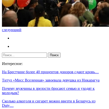
следующий
Интересное:
На Брестчине более 40 процентов доноров сдают кровь…
Титул «Мисс Вселенная» завоевала девушка из Никарагуа
Почему мужчины в зрелости бросают семью и уходят к
молодым?
Сколько алкоголя и сигарет можно ввезти в Беларусь из
Duty…