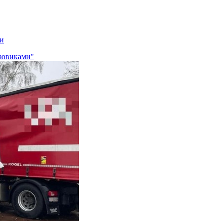
ми
узовиками"