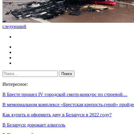
следующий
Интересное:
В Бресте прошел IV городской смотр-конкурс по строевой…
В мемориальном комплексе «Брестская крепость-герой» пройд
Как купить и оформить дачу в Беларуси в 2022 году?
В Беларуси дорожает алкоголь