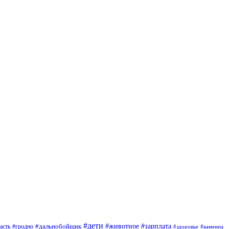
#дети
#зарплата
#животное
#гродно
#дальнобойщик
асть
#здоровье
#каменец