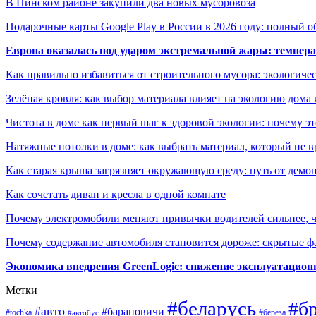
В Пинском районе закупили два новых мусоровоза
Подарочные карты Google Play в России в 2026 году: полный о
Европа оказалась под ударом экстремальной жары: темпера
Как правильно избавиться от строительного мусора: экологиче
Зелёная кровля: как выбор материала влияет на экологию дома 
Чистота в доме как первый шаг к здоровой экологии: почему эт
Натяжные потолки в доме: как выбрать материал, который не в
Как старая крыша загрязняет окружающую среду: путь от демон
Как сочетать диван и кресла в одной комнате
Почему электромобили меняют привычки водителей сильнее, ч
Почему содержание автомобиля становится дороже: скрытые 
Экономика внедрения GreenLogic: снижение эксплуатационн
Метки
#беларусь
#б
#авто
#барановичи
#берёза
#tochka
#автобус