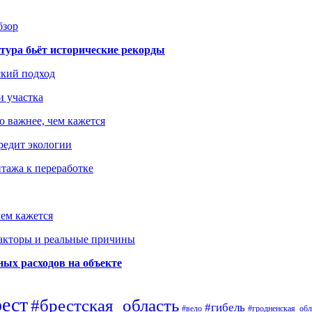
бзор
тура бьёт исторические рекорды
ский подход
и участка
о важнее, чем кажется
редит экологии
тажа к переработке
ем кажется
факторы и реальные причины
ых расходов на объекте
рест
#брестская_область
#гибель
#вело
#гродненская_обл