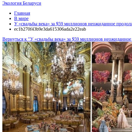
Экология Беларуси
Главная
В мире
У «свадьбы века» за $59 миллионов неожиданное продол
ec1b270f43b9e3da615306ada2e22eab
Вернуться к "У «свадьбы века» за $59 миллионов неожиданно