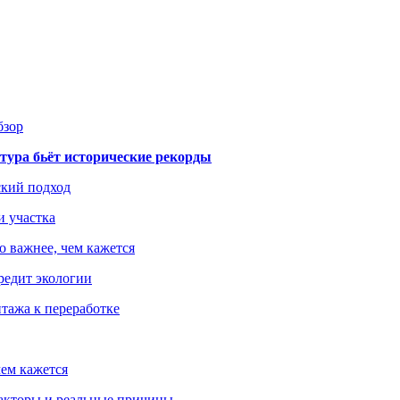
бзор
тура бьёт исторические рекорды
ский подход
и участка
о важнее, чем кажется
редит экологии
тажа к переработке
ем кажется
факторы и реальные причины