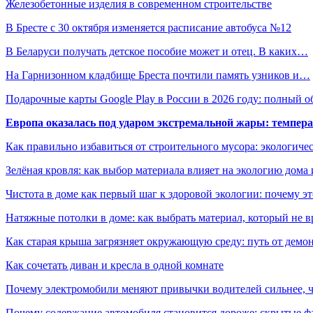
Железобетонные изделия в современном строительстве
В Бресте с 30 октября изменяется расписание автобуса №12
В Беларуси получать детское пособие может и отец. В каких…
На Гарнизонном кладбище Бреста почтили память узников и…
Подарочные карты Google Play в России в 2026 году: полный о
Европа оказалась под ударом экстремальной жары: темпера
Как правильно избавиться от строительного мусора: экологиче
Зелёная кровля: как выбор материала влияет на экологию дома 
Чистота в доме как первый шаг к здоровой экологии: почему эт
Натяжные потолки в доме: как выбрать материал, который не в
Как старая крыша загрязняет окружающую среду: путь от демон
Как сочетать диван и кресла в одной комнате
Почему электромобили меняют привычки водителей сильнее, ч
Почему содержание автомобиля становится дороже: скрытые 