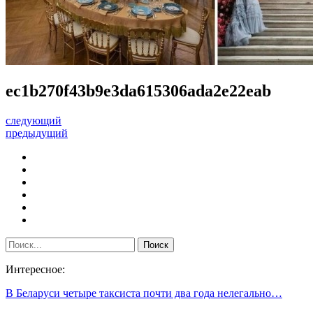
ec1b270f43b9e3da615306ada2e22eab
следующий
предыдущий
Интересное:
В Беларуси четыре таксиста почти два года нелегально…