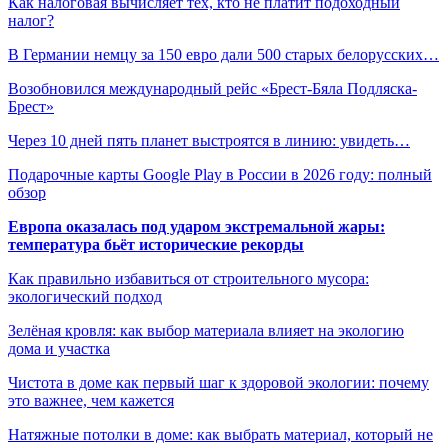
Как налоговая вычисляет тех, кто не платит подоходный
налог?
В Германии немцу за 150 евро дали 500 старых белорусских…
Возобновился международный рейс «Брест-Бяла Подляска-
Брест»
Через 10 дней пять планет выстроятся в линию: увидеть…
Подарочные карты Google Play в России в 2026 году: полный
обзор
Европа оказалась под ударом экстремальной жары:
температура бьёт исторические рекорды
Как правильно избавиться от строительного мусора:
экологический подход
Зелёная кровля: как выбор материала влияет на экологию
дома и участка
Чистота в доме как первый шаг к здоровой экологии: почему
это важнее, чем кажется
Натяжные потолки в доме: как выбрать материал, который не