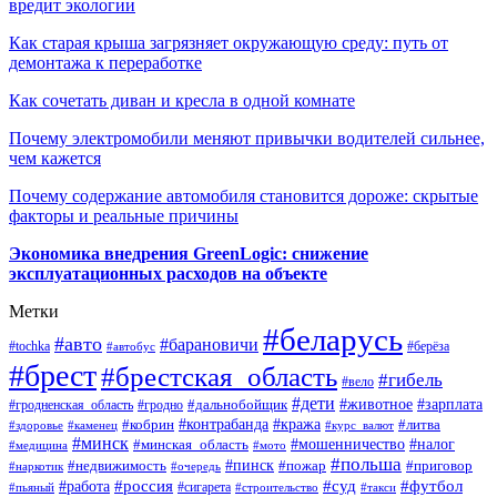
вредит экологии
Как старая крыша загрязняет окружающую среду: путь от
демонтажа к переработке
Как сочетать диван и кресла в одной комнате
Почему электромобили меняют привычки водителей сильнее,
чем кажется
Почему содержание автомобиля становится дороже: скрытые
факторы и реальные причины
Экономика внедрения GreenLogic: снижение
эксплуатационных расходов на объекте
Метки
#беларусь
#авто
#барановичи
#берёза
#tochka
#автобус
#брест
#брестская_область
#гибель
#вело
#дети
#зарплата
#животное
#гродно
#дальнобойщик
#гродненская_область
#контрабанда
#кража
#литва
#кобрин
#здоровье
#каменец
#курс_валют
#минск
#минская_область
#мошенничество
#налог
#медицина
#мото
#польша
#пинск
#недвижимость
#пожар
#приговор
#наркотик
#очередь
#россия
#суд
#футбол
#работа
#сигарета
#пьяный
#строительство
#такси