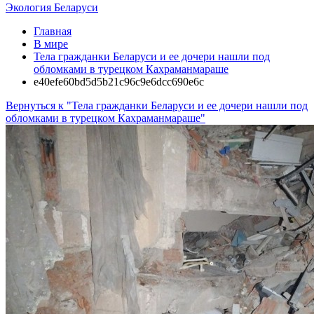
Экология Беларуси
Главная
В мире
Тела гражданки Беларуси и ее дочери нашли под
обломками в турецком Кахраманмараше
e40efe60bd5d5b21c96c9e6dcc690e6c
Вернуться к "Тела гражданки Беларуси и ее дочери нашли под
обломками в турецком Кахраманмараше"