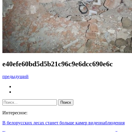
e40efe60bd5d5b21c96c9e6dcc690e6c
предыдущий
Интересное:
В белорусских лесах станет больше камер видеонаблюдения