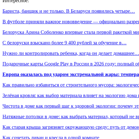
Интересное:
Бариста, банщик и не только. В Беларуси появились четыре…
В футболе приняли важное нововведение — официально разр
Белоруска Арина Соболенко впервые стала первой ракеткой ми
С белоруски взыскано более 9 400 рублей за обучение в…
Нужно ли контролировать ребенка, когда он делает домашнее
Подарочные карты Google Play в России в 2026 году: полный о
Европа оказалась под ударом экстремальной жары: темпера
Как правильно избавиться от строительного мусора: экологиче
Зелёная кровля: как выбор материала влияет на экологию дома 
Чистота в доме как первый шаг к здоровой экологии: почему эт
Натяжные потолки в доме: как выбрать материал, который не в
Как старая крыша загрязняет окружающую среду: путь от демон
Как сочетать диван и кресла в одной комнате