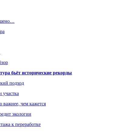
ешено…
ра
…
бзор
тура бьёт исторические рекорды
ский подход
и участка
о важнее, чем кажется
редит экологии
тажа к переработке