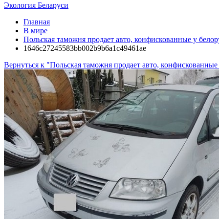
Экология Беларуси
Главная
В мире
Польская таможня продает авто, конфискованные у бело
1646c27245583bb002b9b6a1c49461ae
Вернуться к "Польская таможня продает авто, конфискованные