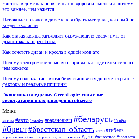
Чистота в доме как первый шаг к здоровой экологии: почему
это важнее, чем кажется
Натяжные потолки в доме: как выбрать материал, который не
вредит экологии
Как старая крыша загрязняет окружающую среду: путь от
демонтажа к переработке
Как сочетать диван и кресла в одной комнате
Почему электромобили меняют привычки водителей сильнее,
чем кажется
Почему содержание автомобиля становится дороже: скрытые
факторы и реальные причины
Экономика внедрения GreenLogic: снижение
эксплуатационных расходов на объекте
Метки
#беларусь
#авто
#барановичи
#берёза
#tochka
#автобус
#брест
#брестская_область
#гибель
#вело
#дети
#зарплата
#животное
#гродно
#дальнобойщик
#гродненская_область