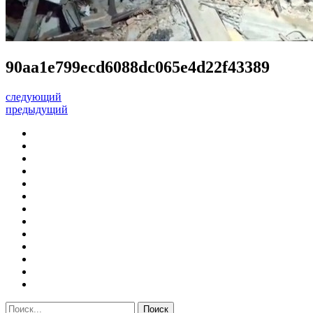
90aa1e799ecd6088dc065e4d22f43389
следующий
предыдущий