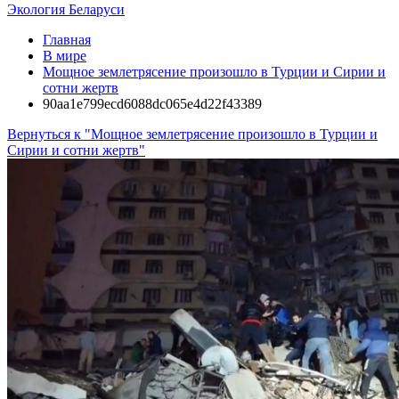
Экология Беларуси
Главная
В мире
Мощное землетрясение произошло в Турции и Сирии и
сотни жертв
90aa1e799ecd6088dc065e4d22f43389
Вернуться к "Мощное землетрясение произошло в Турции и
Сирии и сотни жертв"