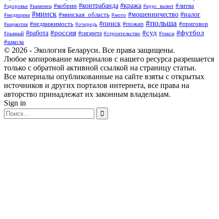
#контрабанда
#кража
#литва
#кобрин
#здоровье
#каменец
#курс_валют
#минск
#минская_область
#мошенничество
#налог
#медицина
#мото
#польша
#пинск
#недвижимость
#пожар
#приговор
#наркотик
#очередь
#россия
#суд
#футбол
#работа
#сигарета
#пьяный
#строительство
#такси
#школа
© 2026 - Экология Беларуси. Все права защищены.
Любое копирование материалов с нашего ресурса разрешается
только с обратной активной ссылкой на страницу статьи.
Все материалы опубликованные на сайте взяты с открытых
источников и других порталов интернета, все права на
авторство принадлежат их законным владельцам.
Sign in