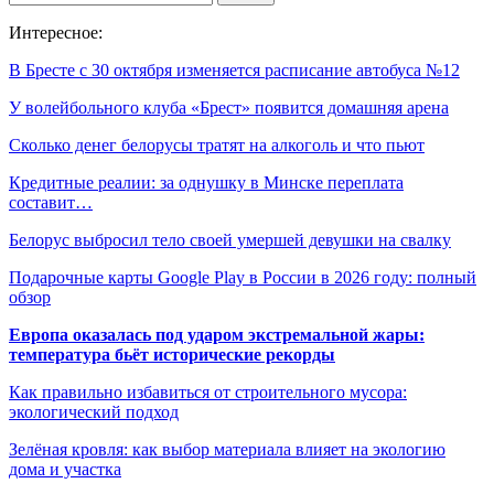
Интересное:
В Бресте с 30 октября изменяется расписание автобуса №12
У волейбольного клуба «Брест» появится домашняя арена
Сколько денег белорусы тратят на алкоголь и что пьют
Кредитные реалии: за однушку в Минске переплата
составит…
Белорус выбросил тело своей умершей девушки на свалку
Подарочные карты Google Play в России в 2026 году: полный
обзор
Европа оказалась под ударом экстремальной жары:
температура бьёт исторические рекорды
Как правильно избавиться от строительного мусора:
экологический подход
Зелёная кровля: как выбор материала влияет на экологию
дома и участка