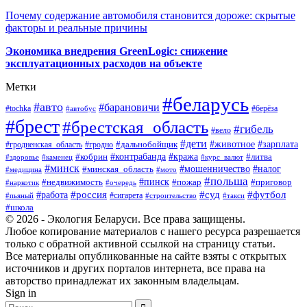
Почему содержание автомобиля становится дороже: скрытые
факторы и реальные причины
Экономика внедрения GreenLogic: снижение
эксплуатационных расходов на объекте
Метки
#беларусь
#авто
#барановичи
#берёза
#tochka
#автобус
#брест
#брестская_область
#гибель
#вело
#дети
#зарплата
#животное
#гродно
#дальнобойщик
#гродненская_область
#контрабанда
#кража
#литва
#кобрин
#здоровье
#каменец
#курс_валют
#минск
#минская_область
#мошенничество
#налог
#медицина
#мото
#польша
#пинск
#недвижимость
#пожар
#приговор
#наркотик
#очередь
#россия
#суд
#футбол
#работа
#сигарета
#пьяный
#строительство
#такси
#школа
© 2026 - Экология Беларуси. Все права защищены.
Любое копирование материалов с нашего ресурса разрешается
только с обратной активной ссылкой на страницу статьи.
Все материалы опубликованные на сайте взяты с открытых
источников и других порталов интернета, все права на
авторство принадлежат их законным владельцам.
Sign in