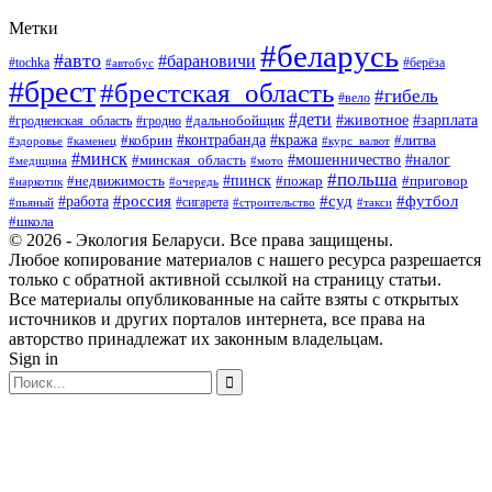
Метки
#беларусь
#авто
#барановичи
#берёза
#tochka
#автобус
#брест
#брестская_область
#гибель
#вело
#дети
#зарплата
#животное
#гродно
#дальнобойщик
#гродненская_область
#контрабанда
#кража
#литва
#кобрин
#здоровье
#каменец
#курс_валют
#минск
#минская_область
#мошенничество
#налог
#медицина
#мото
#польша
#пинск
#недвижимость
#пожар
#приговор
#наркотик
#очередь
#россия
#суд
#футбол
#работа
#сигарета
#пьяный
#строительство
#такси
#школа
© 2026 - Экология Беларуси. Все права защищены.
Любое копирование материалов с нашего ресурса разрешается
только с обратной активной ссылкой на страницу статьи.
Все материалы опубликованные на сайте взяты с открытых
источников и других порталов интернета, все права на
авторство принадлежат их законным владельцам.
Sign in