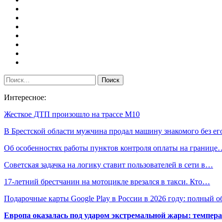
Интересное:
Жесткое ДТП произошло на трассе М10
В Брестской области мужчина продал машину знакомого без е
Об особенностях работы пунктов контроля оплаты на границе
Советская задачка на логику ставит пользователей в сети в…
17-летний брестчанин на мотоцикле врезался в такси. Кто…
Подарочные карты Google Play в России в 2026 году: полный о
Европа оказалась под ударом экстремальной жары: темпера