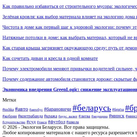
Как правильно избавиться от строительного мусора: экологиче
Зелёная кровля: как выбор материала влияет на экологию дома 
Чистота в доме как первый шаг к здоровой экологии: почему эт
Натяжные потолки в доме: как выбрать материал, который не в
Как старая крыша загрязняет окружающую среду: путь от демон
Как сочетать диван и кресла в одной комнате
Почему электромобили меняют привычки водителей сильнее, ч
Почему содержание автомобиля становится дороже: скрытые 
Экономика внедрения GreenLogic: снижение эксплуатационн
Метки
#беларусь
#б
#авто
#барановичи
#берёза
#tochka
#автобус
#минск
#контрабанда
#кража
#литва
#минс
#кобрин
#курс_валют
#медицина
#суд
#футбол
#школа
#строительство
#такси
© 2026 - Экология Беларуси. Все права защищены.
Любое копирование материалов с нашего ресурса разрешается т