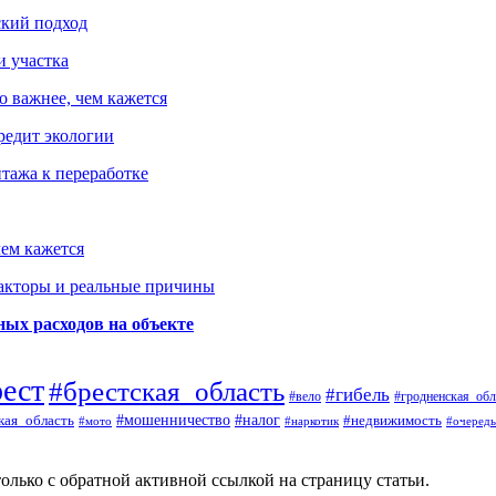
ский подход
и участка
о важнее, чем кажется
редит экологии
тажа к переработке
ем кажется
факторы и реальные причины
ых расходов на объекте
рест
#брестская_область
#гибель
#вело
#гродненская_обл
кая_область
#мошенничество
#налог
#недвижимость
#мото
#наркотик
#очередь
олько с обратной активной ссылкой на страницу статьи.