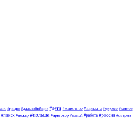
#дети
#зарплата
#животное
#гродно
#дальнобойщик
асть
#здоровье
#каменец
#польша
#пинск
#россия
#пожар
#работа
#приговор
#сигарета
#пьяный