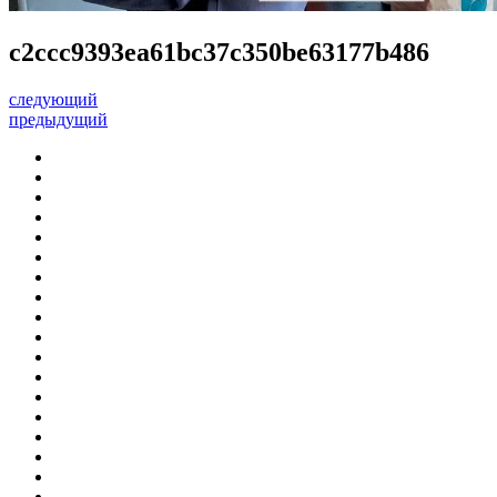
c2ccc9393ea61bc37c350be63177b486
следующий
предыдущий