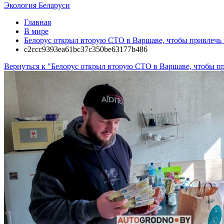
Экология Беларуси
Главная
В мире
Белорус открыл вторую СТО в Варшаве, чтобы привлечь 
c2ccc9393ea61bc37c350be63177b486
Вернуться к "Белорус открыл вторую СТО в Варшаве, чтобы п