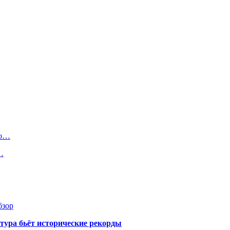
го…
…
бзор
тура бьёт исторические рекорды