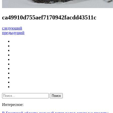
ca49910d755aef7170942facdd43511c
следующий
предыдущий
Интересное: