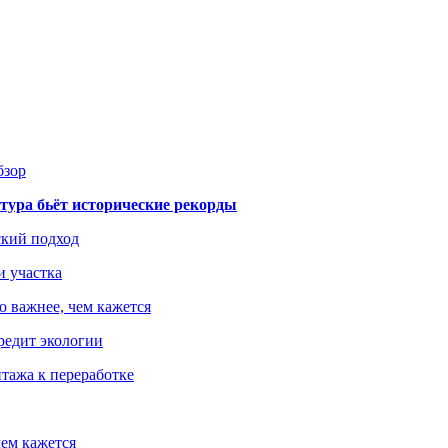
бзор
тура бьёт исторические рекорды
ский подход
и участка
о важнее, чем кажется
редит экологии
тажа к переработке
ем кажется