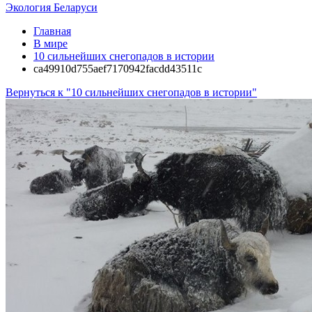
Экология Беларуси
Главная
В мире
10 сильнейших снегопадов в истории
ca49910d755aef7170942facdd43511c
Вернуться к "10 сильнейших снегопадов в истории"