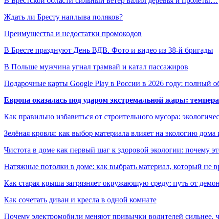
В Брестской области сильный ветер валил деревья и пролеты…
Ждать ли Бресту наплыва поляков?
Преимущества и недостатки промокодов
В Бресте празднуют День ВДВ. Фото и видео из 38-й бригады
В Польше мужчина угнал трамвай и катал пассажиров
Подарочные карты Google Play в России в 2026 году: полный о
Европа оказалась под ударом экстремальной жары: темпера
Как правильно избавиться от строительного мусора: экологиче
Зелёная кровля: как выбор материала влияет на экологию дома 
Чистота в доме как первый шаг к здоровой экологии: почему эт
Натяжные потолки в доме: как выбрать материал, который не в
Как старая крыша загрязняет окружающую среду: путь от демон
Как сочетать диван и кресла в одной комнате
Почему электромобили меняют привычки водителей сильнее, ч