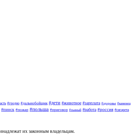
#дети
#зарплата
#животное
#гродно
#дальнобойщик
асть
#здоровье
#каменец
#польша
#пинск
#россия
#пожар
#работа
#приговор
#сигарета
#пьяный
ринадлежат их законным владельцам.