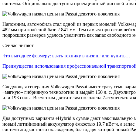
системы. Опционально доступны проекционный дисплей и матр
Напомним, автомобиль стал одной из первых моделей Volkswage
482 мм при колёсной базе 2 841 мм. Тем самым при оставшейся 
подросших размеров удалось увеличить как запас свободного мес
Сейчас читают
Что выгоднее фермеру: взять технику в лизинг или купить…
Преимущества использования профессиональной транспортн
Следующая генерация Volkswagen Passat имеет сразу семь ва
«мягкую» гибридную технологию и выдаёт 150 л. с. Двухлитров
или 193 силы. Всем этим двигателям положена 7-ступенчатая
Два доступных варианта eHybrid в сумме дают максимальную м
новый литийионный аккумулятор ёмкостью 19,7 кВт⋅ч, а запас х
система жидкостного охлаждения, благодаря которой новый Pas