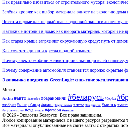
Как правильно избавиться от строительного мусора: экологиче
Зелёная кровля: как выбор материала влияет на экологию дома 
Чистота в доме как первый шаг к здоровой экологии: почему эт
Натяжные потолки в доме: как выбрать материал, который не в
Как старая крыша загрязняет окружающую среду: путь от демон
Как сочетать диван и кресла в одной комнате
Почему электромобили меняют привычки водителей сильнее, ч
Почему содержание автомобиля становится дороже: скрытые 
Экономика внедрения GreenLogic: снижение эксплуатационн
Метки
#беларусь
#б
#авто
#барановичи
#берёза
#tochka
#автобус
#минск
#контрабанда
#кража
#литва
#минс
#кобрин
#курс_валют
#медицина
#суд
#футбол
#школа
#строительство
#такси
© 2026 - Экология Беларуси. Все права защищены.
Любое копирование материалов с нашего ресурса разрешается т
Все материалы опубликованные на сайте взяты с открытых исто