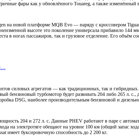
ичные фары как у обновлённого Touareg, а также изменённый 
n на новой платформе MQB Evo — наряду с кроссовером Tiguan 2
неизменной высоте это поколение универсала прибавило 144 мм в
та в ногах пассажиров, так и грузовое отделение. Его объём сос
ой…
риантов силовых агрегатов — как традиционных, так и гибридн
ый бензиновый турбомотор будет развивать 204 либо 265 л. с., 
 коробка DSG, наиболее производительным бензиновой и дизель
ощность 204 и 272 л. с. Данные PHEV работают в паре с автома
ода на электротяге обещают на уровне 100 км (общий запас хода
sat имеет буксировочную способность до 2 200 кг.