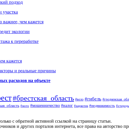
ский подход
и участка
о важнее, чем кажется
редит экологии
тажа к переработке
ем кажется
факторы и реальные причины
ых расходов на объекте
рест
#брестская_область
#гибель
#вело
#гродненская_обл
кая_область
#мошенничество
#налог
#недвижимость
#мото
#наркотик
#очередь
олько с обратной активной ссылкой на страницу статьи.
чников и других порталов интернета, все права на авторство п