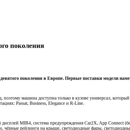
того поколения
девятого поколения в Европе. Первые поставки модели намеч
д, поэтому машина доступна только в кузове универсал, который р
циях: Passat, Business, Elegance и R-Line.
 дисплей MIB4, система предупреждения Car2X, App Connect (бе
и, чёрные рейлинги на крыше, светодиодные фары, светодиодн