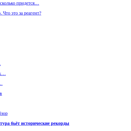
 сколько придется…
 Что это за реагент?
…
ых…
и…
в
бзор
тура бьёт исторические рекорды