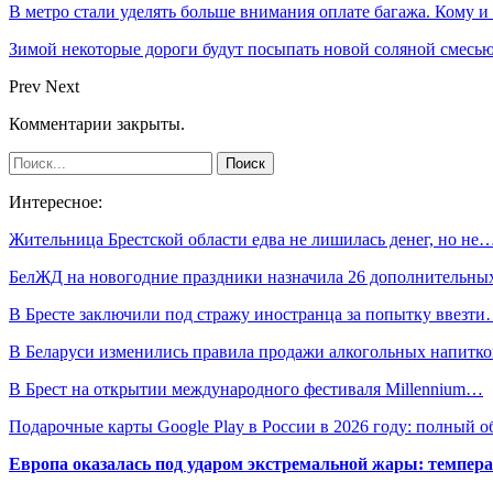
В метро стали уделять больше внимания оплате багажа. Кому и
Зимой некоторые дороги будут посыпать новой соляной смесью.
Prev
Next
Комментарии закрыты.
Интересное:
Жительница Брестской области едва не лишилась денег, но не
БелЖД на новогодние праздники назначила 26 дополнительн
В Бресте заключили под стражу иностранца за попытку ввезт
В Беларуси изменились правила продажи алкогольных напитко
В Брест на открытии международного фестиваля Millennium…
Подарочные карты Google Play в России в 2026 году: полный о
Европа оказалась под ударом экстремальной жары: темпера