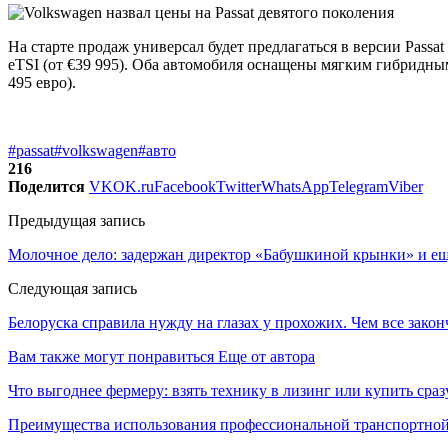
На старте продаж универсал будет предлагаться в версии Passat
eTSI (от €39 995). Оба автомобиля оснащены мягким гибридным
495 евро).
#passat
#volkswagen
#авто
216
Поделится
VK
OK.ru
Facebook
Twitter
WhatsApp
Telegram
Viber
Предыдущая запись
Молочное дело: задержан директор «Бабушкиной крынки» и ещ
Следующая запись
Белоруска справила нужду на глазах у прохожих. Чем все закон
Вам также могут понравиться
Еще от автора
Что выгоднее фермеру: взять технику в лизинг или купить сраз
Преимущества использования профессиональной транспортной