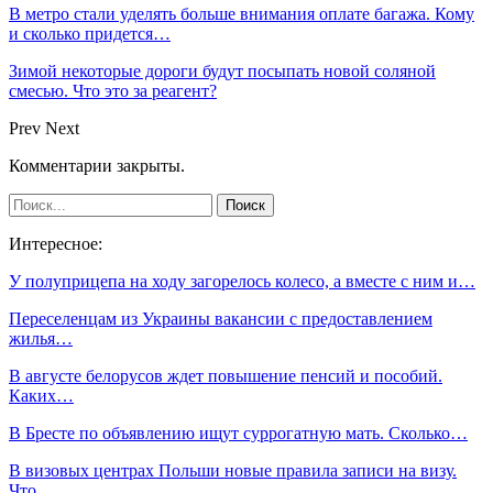
В метро стали уделять больше внимания оплате багажа. Кому
и сколько придется…
Зимой некоторые дороги будут посыпать новой соляной
смесью. Что это за реагент?
Prev
Next
Комментарии закрыты.
Интересное:
У полуприцепа на ходу загорелось колесо, а вместе с ним и…
Переселенцам из Украины вакансии с предоставлением
жилья…
В августе белорусов ждет повышение пенсий и пособий.
Каких…
В Бресте по объявлению ищут суррогатную мать. Сколько…
В визовых центрах Польши новые правила записи на визу.
Что…