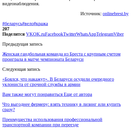
видеонаблюдения.
Источник:
onlinebrest.by
#беларусь
#вело
#кража
207
Поделится
VK
OK.ru
Facebook
Twitter
WhatsApp
Telegram
Viber
Предыдущая запись
Женская гандбольная команда из Бреста с крупным счетом
проиграла в матче чемпионата Беларуси
Следующая запись
«Боялся, что накажут». В Беларуси осудили очередного
уклониста от срочной службы в армии
Вам также могут понравиться
Еще от автора
Что выгоднее фермеру: взять технику в лизинг или купить
сразу?
Преимущества использования профессиональной
транспортной компании при переезде