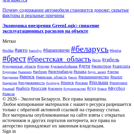
Почему содержание автомобиля становится дороже: скрытые
факторы и реальные причины
Экономика внедрения GreenLogic: снижение
эксплуатационных расходов на объекте
Метки
#беларусь
#авто
#барановичи
#берёза
#tochka
#автобус
#брест
#брестская_область
#гибель
#вело
#дети
#зарплата
#животное
#гродно
#дальнобойщик
#гродненская_область
#контрабанда
#кража
#литва
#кобрин
#здоровье
#каменец
#курс_валют
#минск
#минская_область
#мошенничество
#налог
#медицина
#мото
#польша
#пинск
#недвижимость
#пожар
#приговор
#наркотик
#очередь
#россия
#суд
#футбол
#работа
#сигарета
#пьяный
#строительство
#такси
#школа
© 2026 - Экология Беларуси. Все права защищены.
Любое копирование материалов с нашего ресурса разрешается
только с обратной активной ссылкой на страницу статьи.
Все материалы опубликованные на сайте взяты с открытых
источников и других порталов интернета, все права на
авторство принадлежат их законным владельцам.
Sign in