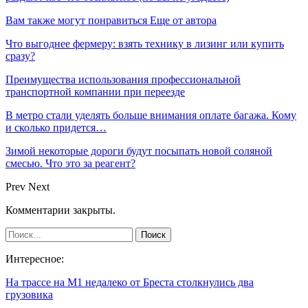
Вам также могут понравиться
Еще от автора
Что выгоднее фермеру: взять технику в лизинг или купить
сразу?
Преимущества использования профессиональной
транспортной компании при переезде
В метро стали уделять больше внимания оплате багажа. Кому
и сколько придется…
Зимой некоторые дороги будут посыпать новой соляной
смесью. Что это за реагент?
Prev
Next
Комментарии закрыты.
Интересное:
На трассе на М1 недалеко от Бреста столкнулись два
грузовика