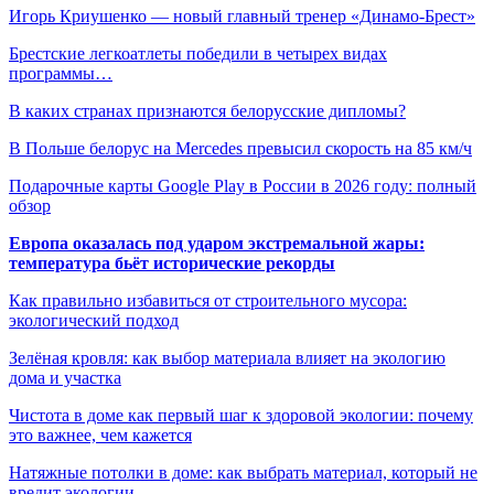
Игорь Криушенко — новый главный тренер «Динамо-Брест»
Брестские легкоатлеты победили в четырех видах
программы…
В каких странах признаются белорусские дипломы?
В Польше белорус на Mercedes превысил скорость на 85 км/ч
Подарочные карты Google Play в России в 2026 году: полный
обзор
Европа оказалась под ударом экстремальной жары:
температура бьёт исторические рекорды
Как правильно избавиться от строительного мусора:
экологический подход
Зелёная кровля: как выбор материала влияет на экологию
дома и участка
Чистота в доме как первый шаг к здоровой экологии: почему
это важнее, чем кажется
Натяжные потолки в доме: как выбрать материал, который не
вредит экологии