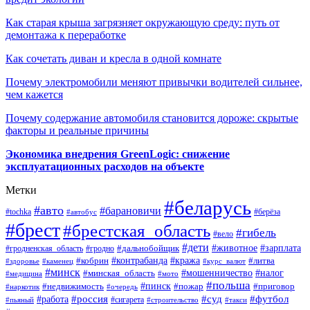
Как старая крыша загрязняет окружающую среду: путь от
демонтажа к переработке
Как сочетать диван и кресла в одной комнате
Почему электромобили меняют привычки водителей сильнее,
чем кажется
Почему содержание автомобиля становится дороже: скрытые
факторы и реальные причины
Экономика внедрения GreenLogic: снижение
эксплуатационных расходов на объекте
Метки
#беларусь
#авто
#барановичи
#берёза
#tochka
#автобус
#брест
#брестская_область
#гибель
#вело
#дети
#зарплата
#животное
#гродно
#дальнобойщик
#гродненская_область
#контрабанда
#кража
#литва
#кобрин
#здоровье
#каменец
#курс_валют
#минск
#минская_область
#мошенничество
#налог
#медицина
#мото
#польша
#пинск
#недвижимость
#пожар
#приговор
#наркотик
#очередь
#россия
#суд
#футбол
#работа
#сигарета
#пьяный
#строительство
#такси