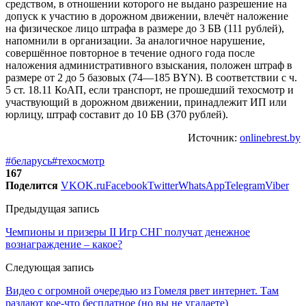
средством, в отношении которого не выдано разрешение на
допуск к участию в дорожном движении, влечёт наложение
на физическое лицо штрафа в размере до 3 БВ (111 рублей),
напомнили в организации. За аналогичное нарушение,
совершённое повторное в течение одного года после
наложения административного взыскания, положен штраф в
размере от 2 до 5 базовых (74—185 BYN). В соответствии с ч.
5 ст. 18.11 КоАП, если транспорт, не прошедший техосмотр и
участвующий в дорожном движении, принадлежит ИП или
юрлицу, штраф составит до 10 БВ (370 рублей).
Источник:
onlinebrest.by
#беларусь
#техосмотр
167
Поделится
VK
OK.ru
Facebook
Twitter
WhatsApp
Telegram
Viber
Предыдущая запись
Чемпионы и призеры II Игр СНГ получат денежное
вознаграждение – какое?
Следующая запись
Видео с огромной очередью из Гомеля рвет интернет. Там
раздают кое-что бесплатное (но вы не угадаете)