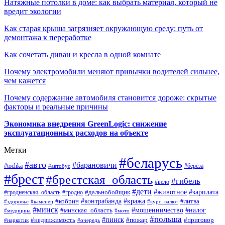
Натяжные потолки в доме: как выбрать материал, который не
вредит экологии
Как старая крыша загрязняет окружающую среду: путь от
демонтажа к переработке
Как сочетать диван и кресла в одной комнате
Почему электромобили меняют привычки водителей сильнее,
чем кажется
Почему содержание автомобиля становится дороже: скрытые
факторы и реальные причины
Экономика внедрения GreenLogic: снижение
эксплуатационных расходов на объекте
Метки
#беларусь
#авто
#барановичи
#берёза
#tochka
#автобус
#брест
#брестская_область
#гибель
#вело
#дети
#зарплата
#животное
#гродно
#дальнобойщик
#гродненская_область
#контрабанда
#кража
#литва
#кобрин
#здоровье
#каменец
#курс_валют
#минск
#минская_область
#мошенничество
#налог
#медицина
#мото
#польша
#пинск
#недвижимость
#пожар
#приговор
#наркотик
#очередь