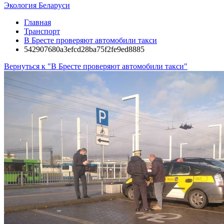
Экология Беларуси
Главная
Транспорт
В Бресте проверяют автомобили такси
542907680a3efcd28ba75f2fe9ed8885
Вернуться к "В Бресте проверяют автомобили такси"