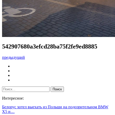
542907680a3efcd28ba75f2fe9ed8885
предыдущий
Интересное:
Белорус хотел выехать из Польши на подозрительном BMW
X5 и…