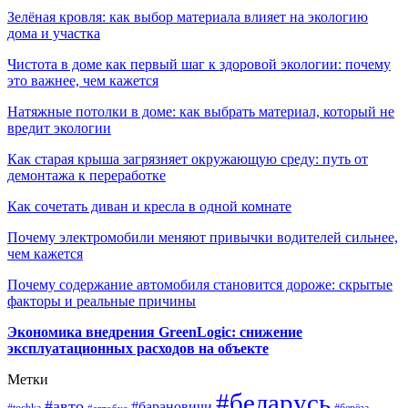
Зелёная кровля: как выбор материала влияет на экологию
дома и участка
Чистота в доме как первый шаг к здоровой экологии: почему
это важнее, чем кажется
Натяжные потолки в доме: как выбрать материал, который не
вредит экологии
Как старая крыша загрязняет окружающую среду: путь от
демонтажа к переработке
Как сочетать диван и кресла в одной комнате
Почему электромобили меняют привычки водителей сильнее,
чем кажется
Почему содержание автомобиля становится дороже: скрытые
факторы и реальные причины
Экономика внедрения GreenLogic: снижение
эксплуатационных расходов на объекте
Метки
#беларусь
#авто
#барановичи
#берёза
#автобус