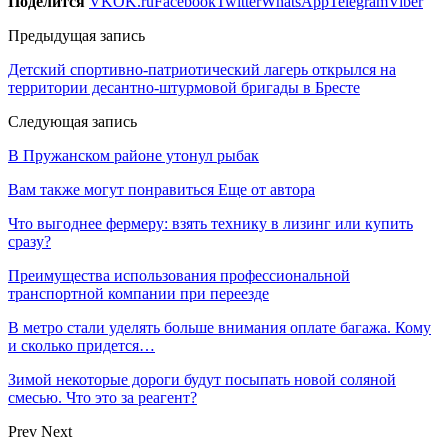
Поделится
VK
OK.ru
Facebook
Twitter
WhatsApp
Telegram
Viber
Предыдущая запись
Детский спортивно-патриотический лагерь открылся на
территории десантно-штурмовой бригады в Бресте
Следующая запись
В Пружанском районе утонул рыбак
Вам также могут понравиться
Еще от автора
Что выгоднее фермеру: взять технику в лизинг или купить
сразу?
Преимущества использования профессиональной
транспортной компании при переезде
В метро стали уделять больше внимания оплате багажа. Кому
и сколько придется…
Зимой некоторые дороги будут посыпать новой соляной
смесью. Что это за реагент?
Prev
Next