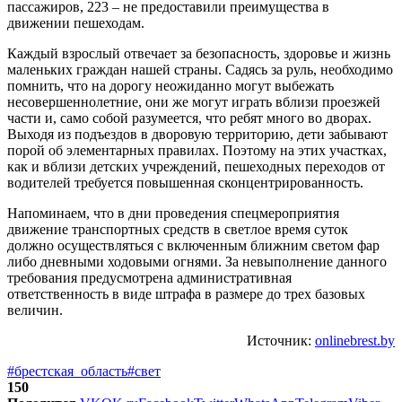
пассажиров, 223 – не предоставили преимущества в
движении пешеходам.
Каждый взрослый отвечает за безопасность, здоровье и жизнь
маленьких граждан нашей страны. Садясь за руль, необходимо
помнить, что на дорогу неожиданно могут выбежать
несовершеннолетние, они же могут играть вблизи проезжей
части и, само собой разумеется, что ребят много во дворах.
Выходя из подъездов в дворовую территорию, дети забывают
порой об элементарных правилах. Поэтому на этих участках,
как и вблизи детских учреждений, пешеходных переходов от
водителей требуется повышенная сконцентрированность.
Напоминаем, что в дни проведения спецмероприятия
движение транспортных средств в светлое время суток
должно осуществляться с включенным ближним светом фар
либо дневными ходовыми огнями. За невыполнение данного
требования предусмотрена административная
ответственность в виде штрафа в размере до трех базовых
величин.
Источник:
onlinebrest.by
#брестская_область
#свет
150