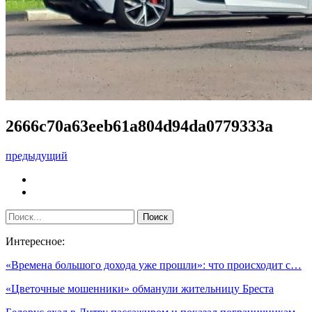
2666c70a63eeb61a804d94da0779333a
предыдущий
Интересное:
«Времена большого дохода уже прошли»: что происходит с…
«Цветочные мошенники» обманули жительницу Бреста