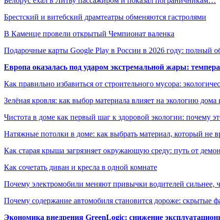
Белорус ехал в Литву пассажиром и показал пограничникам…
Брестский и витебский драмтеатры обменяются гастролями
В Каменце провели открытый Чемпионат валенка
Подарочные карты Google Play в России в 2026 году: полный о
Европа оказалась под ударом экстремальной жары: темпера
Как правильно избавиться от строительного мусора: экологиче
Зелёная кровля: как выбор материала влияет на экологию дома 
Чистота в доме как первый шаг к здоровой экологии: почему эт
Натяжные потолки в доме: как выбрать материал, который не в
Как старая крыша загрязняет окружающую среду: путь от демон
Как сочетать диван и кресла в одной комнате
Почему электромобили меняют привычки водителей сильнее, ч
Почему содержание автомобиля становится дороже: скрытые 
Экономика внедрения GreenLogic: снижение эксплуатационн