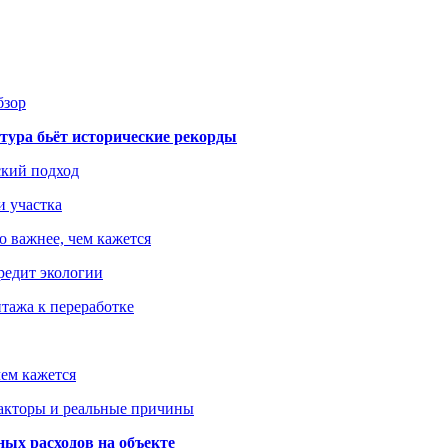
бзор
тура бьёт исторические рекорды
ский подход
и участка
о важнее, чем кажется
редит экологии
тажа к переработке
ем кажется
факторы и реальные причины
ых расходов на объекте