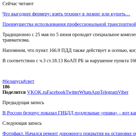
Сейчас читают
Что выгоднее фермеру: взять технику в лизинг или купить…
Преимущества использования профессиональной транспортн
Традиционно с 25 мая по 5 июня проходит специальное компл
травматизма.
Напомним, что пункт 166.9 ПДД также действует и осенью, когда
В соответствии с ч.3 ст.18.13 КоАП РБ за нарушение пункта 1
#беларусь
#свет
186
Поделится
VK
OK.ru
Facebook
Twitter
WhatsApp
Telegram
Viber
Предыдущая запись
В России белорус показал ГИБДД поддельные «права» – вот как
Следующая запись
Фотофакт. Начался ремонт дорожного покрытия на остановке 