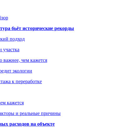
бзор
тура бьёт исторические рекорды
ский подход
и участка
о важнее, чем кажется
редит экологии
тажа к переработке
ем кажется
факторы и реальные причины
ых расходов на объекте