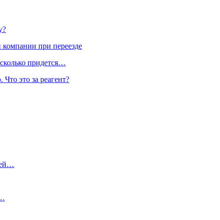
у?
 компании при переезде
 сколько придется…
 Что это за реагент?
жей…
.…