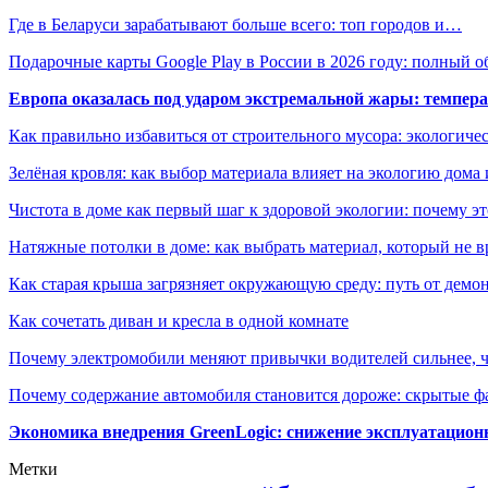
Где в Беларуси зарабатывают больше всего: топ городов и…
Подарочные карты Google Play в России в 2026 году: полный о
Европа оказалась под ударом экстремальной жары: темпера
Как правильно избавиться от строительного мусора: экологиче
Зелёная кровля: как выбор материала влияет на экологию дома 
Чистота в доме как первый шаг к здоровой экологии: почему эт
Натяжные потолки в доме: как выбрать материал, который не в
Как старая крыша загрязняет окружающую среду: путь от демон
Как сочетать диван и кресла в одной комнате
Почему электромобили меняют привычки водителей сильнее, ч
Почему содержание автомобиля становится дороже: скрытые 
Экономика внедрения GreenLogic: снижение эксплуатационн
Метки