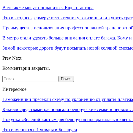
Вам также могут понравиться
Еще от автора
Что выгоднее фермеру: взять технику в лизинг или купить сраз
Преимущества использования профессиональной транспортной
В метро стали уделять больше внимания оплате багажа. Кому и
Зимой некоторые дороги будут посыпать новой соляной смесью.
Prev
Next
Комментарии закрыты.
Интересное:
Таможенники пресекли схему по уклонению от уплаты плате
Какими средствами располагали белорусские семьи в первом…
Покупка «Зеленой карты» для белорусов превратилась в квест
Что изменится с 1 января в Беларуси