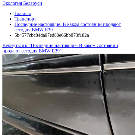
Экология Беларуси
Главная
Транспорт
Последние настоящие. В каком состоянии продают
сегодня BMW E39
5b4577cbc84da97ed80e66bb873f182a
Вернуться к "Последние настоящие. В каком состоянии
продают сегодня BMW E39"