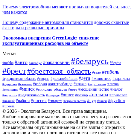
Почему электромобили меняют привычки водителей сильнее,
чем кажется
Почему содержание автомобиля становится дороже: скрытые
факторы и реальные причины
Экономика внедрения GreenLogic: снижение
эксплуатационных расходов на объекте
Метки
#беларусь
#авто
#барановичи
#берёза
#tochka
#автобус
#брест
#брестская_область
#гибель
#вело
#дети
#зарплата
#животное
#гродно
#дальнобойщик
#гродненская_область
#контрабанда
#кража
#литва
#кобрин
#здоровье
#каменец
#курс_валют
#минск
#минская_область
#мошенничество
#налог
#медицина
#мото
#польша
#пинск
#недвижимость
#пожар
#приговор
#наркотик
#очередь
#россия
#суд
#футбол
#работа
#сигарета
#пьяный
#строительство
#такси
#школа
© 2026 - Экология Беларуси. Все права защищены.
Любое копирование материалов с нашего ресурса разрешается
только с обратной активной ссылкой на страницу статьи.
Все материалы опубликованные на сайте взяты с открытых
источников и других порталов интернета, все права на