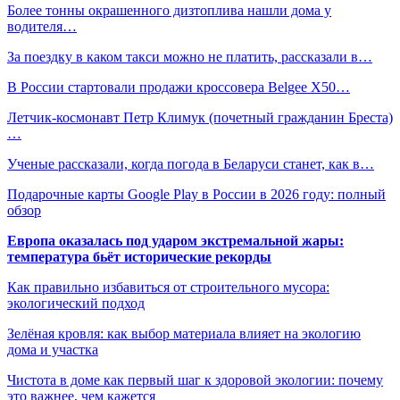
Более тонны окрашенного дизтоплива нашли дома у
водителя…
За поездку в каком такси можно не платить, рассказали в…
В России стартовали продажи кроссовера Belgee X50…
Летчик-космонавт Петр Климук (почетный гражданин Бреста)
…
Ученые рассказали, когда погода в Беларуси станет, как в…
Подарочные карты Google Play в России в 2026 году: полный
обзор
Европа оказалась под ударом экстремальной жары:
температура бьёт исторические рекорды
Как правильно избавиться от строительного мусора:
экологический подход
Зелёная кровля: как выбор материала влияет на экологию
дома и участка
Чистота в доме как первый шаг к здоровой экологии: почему
это важнее, чем кажется