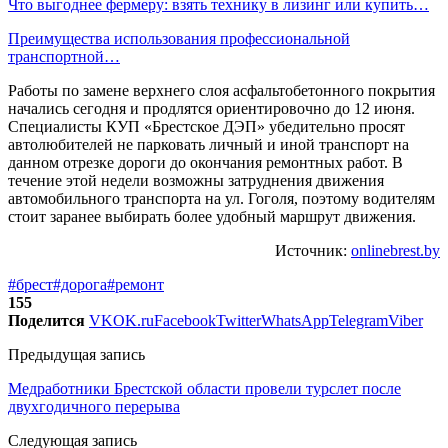
Что выгоднее фермеру: взять технику в лизинг или купить…
Преимущества использования профессиональной
транспортной…
Работы по замене верхнего слоя асфальтобетонного покрытия
начались сегодня и продлятся ориентировочно до 12 июня.
Специалисты КУП «Брестское ДЭП» убедительно просят
автолюбителей не парковать личный и иной транспорт на
данном отрезке дороги до окончания ремонтных работ. В
течение этой недели возможны затруднения движения
автомобильного транспорта на ул. Гоголя, поэтому водителям
стоит заранее выбирать более удобный маршрут движения.
Источник:
onlinebrest.by
#брест
#дорога
#ремонт
155
Поделится
VK
OK.ru
Facebook
Twitter
WhatsApp
Telegram
Viber
Предыдущая запись
Медработники Брестской области провели турслет после
двухгодичного перерыва
Следующая запись