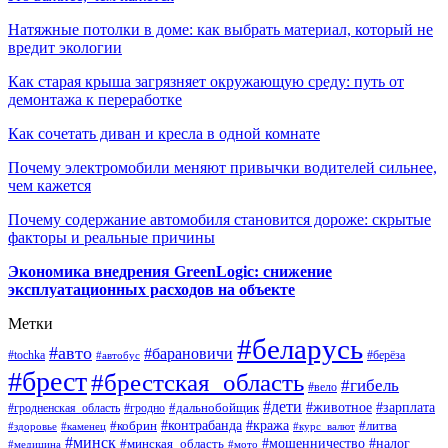
Натяжные потолки в доме: как выбрать материал, который не
вредит экологии
Как старая крыша загрязняет окружающую среду: путь от
демонтажа к переработке
Как сочетать диван и кресла в одной комнате
Почему электромобили меняют привычки водителей сильнее,
чем кажется
Почему содержание автомобиля становится дороже: скрытые
факторы и реальные причины
Экономика внедрения GreenLogic: снижение
эксплуатационных расходов на объекте
Метки
#беларусь
#авто
#барановичи
#берёза
#tochka
#автобус
#брест
#брестская_область
#гибель
#вело
#дети
#зарплата
#животное
#гродно
#дальнобойщик
#гродненская_область
#контрабанда
#кража
#литва
#кобрин
#здоровье
#каменец
#курс_валют
#минск
#минская_область
#мошенничество
#налог
#медицина
#мото