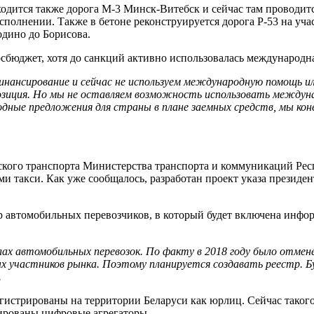
одится также дорога М-3 Минск-Витебск и сейчас там проводится
сполнении. Также в бетоне реконструируется дорога Р-53 на уч
одино до Борисова.
осбюджет, хотя до санкций активно использовалась международн
ансирование и сейчас не используем международную помощь ил
зиция. Но мы не оставляем возможность использовать междун
одные предложения для страны в плане заемных средств, мы кон
ского транспорта Министерства транспорта и коммуникаций Респ
и такси. Как уже сообщалось, разработан проект указа президен
тр автомобильных перевозчиков, в который будет включена инфор
лах автомобильных перевозок. По факту в 2018 году было отмен
участников рынка. Поэтому планируется создавать реестр. Буд
.
егистрированы на территории Беларуси как юрлиц. Сейчас таког
рированы цифровые агрегаторы.