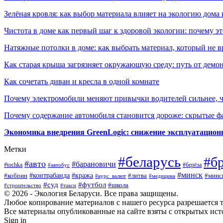
Зелёная кровля: как выбор материала влияет на экологию дома 
Чистота в доме как первый шаг к здоровой экологии: почему эт
Натяжные потолки в доме: как выбрать материал, который не в
Как старая крыша загрязняет окружающую среду: путь от демон
Как сочетать диван и кресла в одной комнате
Почему электромобили меняют привычки водителей сильнее, ч
Почему содержание автомобиля становится дороже: скрытые 
Экономика внедрения GreenLogic: снижение эксплуатационн
Метки
#беларусь
#б
#авто
#барановичи
#берёза
#tochka
#автобус
#минск
#контрабанда
#кража
#литва
#минс
#кобрин
#курс_валют
#медицина
#суд
#футбол
#школа
#строительство
#такси
© 2026 - Экология Беларуси. Все права защищены.
Любое копирование материалов с нашего ресурса разрешается т
Все материалы опубликованные на сайте взяты с открытых исто
Sign in