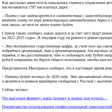
Как рассказал заместитель начальника главного управления а
насчитывается 1787 км платных дорог.
– Плата у нас индексируется в соответствии с инвестдогово
вводить плату по мере реконструкции автомобильных дорог и д
так много, но тем не менее плата будет.
Спикер также сообщил, какие дороги и за счет чего будут рек
на 2021-2025 годы». В текущем году на ремонт и реконструкци
– Это достаточно существенная цифра, за счет чего мы смож
подрядных организаций, так и проектировщиков, для научных 
порядок, и мы рассчитываем, что в следующем году будет на
рублей направить на дороги общего пользования, чтобы нам п
Представитель Минтранса сообщил, что в настоящее время реко
– Работы будут вестись до 2026 года. Это масштабный объек
и является основным коридором сообщения с Россией с выходом
Сейчас читают
Что выгоднее фермеру: взять технику в лизинг или купить…
Преимущества использования профессиональной транспортн