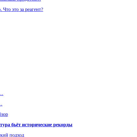
 Что это за реагент?
и…
а…
бзор
тура бьёт исторические рекорды
ский подход