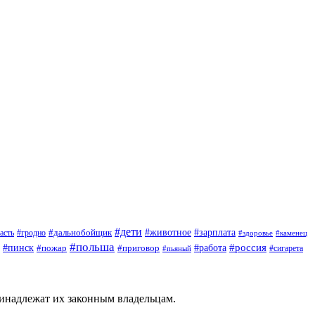
#дети
#зарплата
#животное
#гродно
#дальнобойщик
асть
#здоровье
#каменец
#польша
#пинск
#россия
#пожар
#работа
#приговор
#сигарета
#пьяный
ринадлежат их законным владельцам.