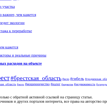
и участка
о важнее, чем кажется
редит экологии
тажа к переработке
ем кажется
факторы и реальные причины
ых расходов на объекте
рест
#брестская_область
#гибель
#вело
#гродненская_обл
кая_область
#мошенничество
#налог
#недвижимость
#мото
#наркотик
#очередь
олько с обратной активной ссылкой на страницу статьи.
чников и других порталов интернета, все права на авторство п