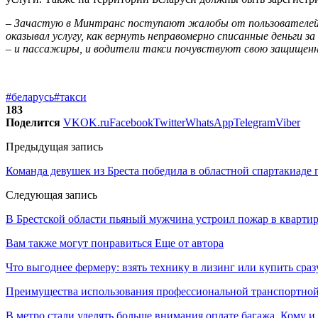
– Зачастую в Минтранс поступают жалобы от пользователей та
оказывал услугу, как вернуть неправомерно списанные деньги з
– и пассажиры, и водители такси почувствуют свою защищен
#беларусь
#такси
183
Поделится
VK
OK.ru
Facebook
Twitter
WhatsApp
Telegram
Viber
Предыдущая запись
Команда девушек из Бреста победила в областной спартакиаде 
Следующая запись
В Брестской области пьяный мужчина устроил пожар в квартире
Вам также могут понравиться
Еще от автора
Что выгоднее фермеру: взять технику в лизинг или купить сраз
Преимущества использования профессиональной транспортной
В метро стали уделять больше внимания оплате багажа. Кому и