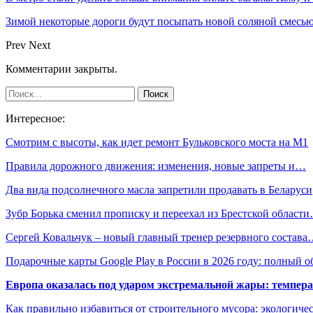
Зимой некоторые дороги будут посыпать новой соляной смесью.
Prev
Next
Комментарии закрыты.
Интересное:
Смотрим с высоты, как идет ремонт Бульковского моста на М1
Правила дорожного движения: изменения, новые запреты и…
Два вида подсолнечного масла запретили продавать в Беларуси
Зубр Борька сменил прописку и переехал из Брестской област
Сергей Ковальчук – новый главный тренер резервного состав
Подарочные карты Google Play в России в 2026 году: полный о
Европа оказалась под ударом экстремальной жары: темпера
Как правильно избавиться от строительного мусора: экологиче