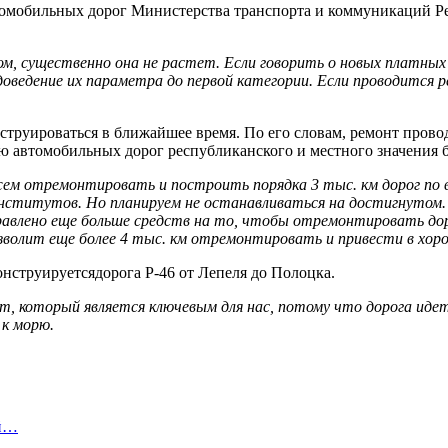
втомобильных дорог Министерства транспорта и коммуникаций Ре
ром, существенно она не растет. Если говорить о новых платн
оведение их параметра до первой категории. Если проводится р
онструироваться в ближайшее время. По его словам, ремонт пров
ю автомобильных дорог республиканского и местного значения бу
ем отремонтировать и построить порядка 3 тыс. км дорог по в
институтов. Но планируем не останавливаться на достигнутом. 
правлено еще больше средств на то, чтобы отремонтировать до
озволит еще более 4 тыс. км отремонтировать и привести в хор
нструируетсядорога Р-46 от Лепеля до Полоцка.
т, который является ключевым для нас, потому что дорога иде
 к морю.
ой…