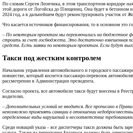
По словам Сергея Леончика, в этом транспортном коридоре нах
этой дороги от Логойска до Плещениц. Она будет в бетонном и
2024 год, а в дальнейшем будут реконструировать участок от Ж
Что касается источников финансирования, то в основном это г
– По некоторым проектам мы переключились на бюджетное фин
строить за счет госбюджета. Это достаточно взвешенная по
средств. Есть заявки по некоторым проектам. Если будут выг
Такси под жестким контролем
Начальник управления автомобильного и городского пассажир
новшестве, который коснется пассажиро-перевозок автомобилям
рассмотрении в Администрации президента.
Согласно проекта, все автомобили такси будут внесены в Реес
водителях.
– Дополнительных условий не вводится. Все прописано в Прави
невозможно применять санкции в отношении недобросовестных 
определенные виды нарушений и несоответствие требованиям
Среди новаций указа – все диспетчеры такси должны быть зар
услуги. Также на территории Беларуси должны быть зарегист