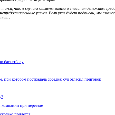
кси, что в случаях отмены заказа и списания денежных средст
а непредоставленные услуги. Если указ будет подписан, мы смож
ность.
по баскетболу
, при котором пострадала соседка: суд огласил приговор
у?
 компании при переезде
 сколько придется…