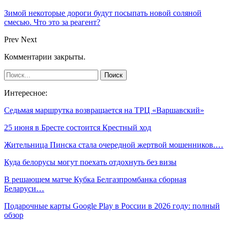
Зимой некоторые дороги будут посыпать новой соляной
смесью. Что это за реагент?
Prev
Next
Комментарии закрыты.
Интересное:
Седьмая маршрутка возвращается на ТРЦ «Варшавский»
25 июня в Бресте состоится Крестный ход
Жительница Пинска стала очередной жертвой мошенников.…
Куда белорусы могут поехать отдохнуть без визы
В решающем матче Кубка Белгазпромбанка сборная
Беларуси…
Подарочные карты Google Play в России в 2026 году: полный
обзор