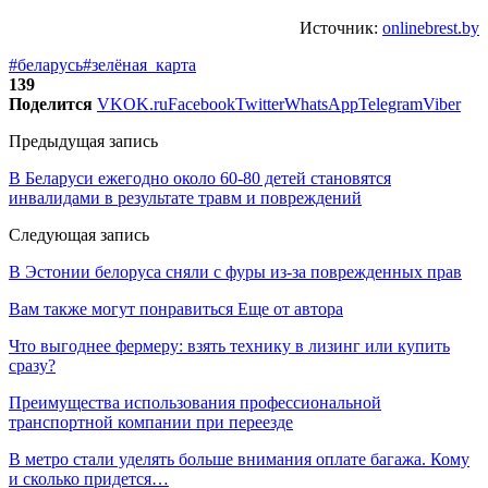
Источник:
onlinebrest.by
#беларусь
#зелёная_карта
139
Поделится
VK
OK.ru
Facebook
Twitter
WhatsApp
Telegram
Viber
Предыдущая запись
В Беларуси ежегодно около 60-80 детей становятся
инвалидами в результате травм и повреждений
Следующая запись
В Эстонии белоруса сняли с фуры из-за поврежденных прав
Вам также могут понравиться
Еще от автора
Что выгоднее фермеру: взять технику в лизинг или купить
сразу?
Преимущества использования профессиональной
транспортной компании при переезде
В метро стали уделять больше внимания оплате багажа. Кому
и сколько придется…