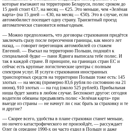
которые въезжают на территорию Беларуси, полис сроком до
15 дней стоит €17, на месяц — €25. Это меньше, чем «Зелёная
карта» (на 15 дней — €30, на месяц — €50). Это в случае, если
автомобилист посещает одну страну. Транзитный проезд
автоматически становится невыгодным.
— Можно предположить, что договоры страхования придётся
заключать сразу после пересечения границы, как много лет
назад, — говорит перегонщик автомобилей со стажем
Евгений. — Въехал на территорию Польши, подошёл к
специальной будке — пани Ядвига выписала тебе полис. И
так в каждой стране. В принципе, на границах стран ЕС и
сейчас есть крупные логистические центры с полным
спектром услуг. И услуги страхования иностранных
транспортных средств на территории Польши тоже есть: 145
злотых — на месяц (примерно 83,6 рубля по состоянию на 21
июня), 910 злотых — на год (около 525 рублей). Прибыльная
ниша будет занята в любом случае. Беспокоит другое: сегодня
водители обязаны предъявлять полис «Зелёная карта» при
выезде из страны — не начнут ли с нас брать за страховку и те
и другие?
— Скорее всего, удобства в плане страховки станет меньше,
но ничего катастрофического не произойдёт, — рассуждает
Олег (в середине 1990-х он часто ездил в Польшу и даже