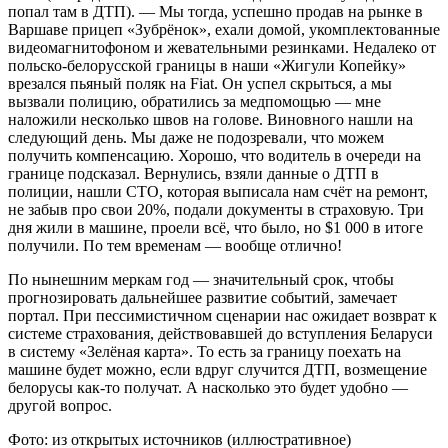
попал там в ДТП). — Мы тогда, успешно продав на рынке в
Варшаве прицеп «Зубрёнок», ехали домой, укомплектованные
видеомагнитофоном и жевательными резинками. Недалеко от
польско-белорусской границы в наши «Жигули Копейку»
врезался пьяный поляк на Fiat. Он успел скрыться, а мы
вызвали полицию, обратились за медпомощью — мне
наложили несколько швов на голове. Виновного нашли на
следующий день. Мы даже не подозревали, что можем
получить компенсацию. Хорошо, что водитель в очереди на
границе подсказал. Вернулись, взяли данные о ДТП в
полиции, нашли СТО, которая выписала нам счёт на ремонт,
не забыв про свои 20%, подали документы в страховую. Три
дня жили в машине, проели всё, что было, но $1 000 в итоге
получили. По тем временам — вообще отлично!
По нынешним меркам год — значительный срок, чтобы
прогнозировать дальнейшее развитие событий, замечает
портал. При пессимистичном сценарии нас ожидает возврат к
системе страхования, действовавшей до вступления Беларуси
в систему «Зелёная карта». То есть за границу поехать на
машине будет можно, если вдруг случится ДТП, возмещение
белорусы как-то получат. А насколько это будет удобно —
другой вопрос.
Фото: из открытых источников (иллюстративное)