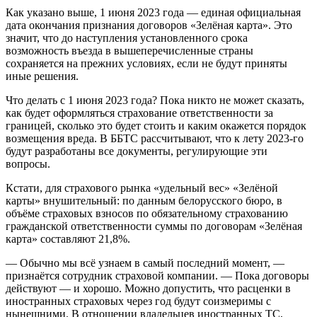
Как указано выше, 1 июня 2023 года — единая официальная
дата окончания признания договоров «Зелёная карта». Это
значит, что до наступления установленного срока
возможность въезда в вышеперечисленные страны
сохраняется на прежних условиях, если не будут приняты
иные решения.
Что делать с 1 июня 2023 года? Пока никто не может сказать,
как будет оформляться страхование ответственности за
границей, сколько это будет стоить и каким окажется порядок
возмещения вреда. В ББТС рассчитывают, что к лету 2023-го
будут разработаны все документы, регулирующие эти
вопросы.
Кстати, для страхового рынка «удельный вес» «Зелёной
карты» внушительный: по данным белорусского бюро, в
объёме страховых взносов по обязательному страхованию
гражданской ответственности суммы по договорам «Зелёная
карта» составляют 21,8%.
— Обычно мы всё узнаем в самый последний момент, —
признаётся сотрудник страховой компании. — Пока договоры
действуют — и хорошо. Можно допустить, что расценки в
иностранных страховых через год будут соизмеримы с
нынешними. В отношении владельцев иностранных ТС,