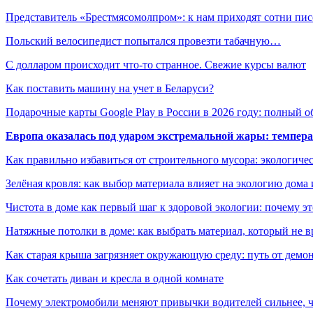
Представитель «Брестмясомолпром»: к нам приходят сотни п
Польский велосипедист попытался провезти табачную…
С долларом происходит что-то странное. Свежие курсы валют
Как поставить машину на учет в Беларуси?
Подарочные карты Google Play в России в 2026 году: полный о
Европа оказалась под ударом экстремальной жары: темпера
Как правильно избавиться от строительного мусора: экологиче
Зелёная кровля: как выбор материала влияет на экологию дома 
Чистота в доме как первый шаг к здоровой экологии: почему эт
Натяжные потолки в доме: как выбрать материал, который не в
Как старая крыша загрязняет окружающую среду: путь от демон
Как сочетать диван и кресла в одной комнате
Почему электромобили меняют привычки водителей сильнее, ч