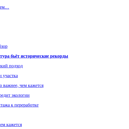
исем…
бзор
тура бьёт исторические рекорды
ский подход
и участка
о важнее, чем кажется
редит экологии
тажа к переработке
ем кажется