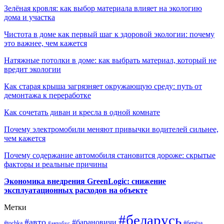
Зелёная кровля: как выбор материала влияет на экологию
дома и участка
Чистота в доме как первый шаг к здоровой экологии: почему
это важнее, чем кажется
Натяжные потолки в доме: как выбрать материал, который не
вредит экологии
Как старая крыша загрязняет окружающую среду: путь от
демонтажа к переработке
Как сочетать диван и кресла в одной комнате
Почему электромобили меняют привычки водителей сильнее,
чем кажется
Почему содержание автомобиля становится дороже: скрытые
факторы и реальные причины
Экономика внедрения GreenLogic: снижение
эксплуатационных расходов на объекте
Метки
#беларусь
#авто
#барановичи
#берёза
#tochka
#автобус