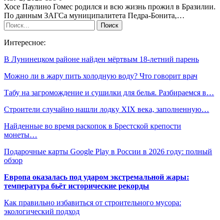
Хосе Паулино Гомес родился и всю жизнь прожил в Бразилии.
По данным ЗАГСа муниципалитета Педра-Бонита,…
Интересное:
В Лунинецком районе найден мёртвым 18-летний парень
Можно ли в жару пить холодную воду? Что говорит врач
Табу на загромождение и сушилки для белья. Разбираемся в…
Строители случайно нашли лодку XIX века, заполненную…
Найденные во время раскопок в Брестской крепости
монеты…
Подарочные карты Google Play в России в 2026 году: полный
обзор
Европа оказалась под ударом экстремальной жары:
температура бьёт исторические рекорды
Как правильно избавиться от строительного мусора:
экологический подход