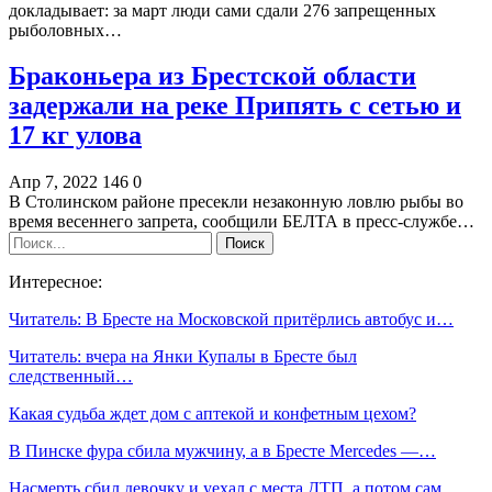
докладывает: за март люди сами сдали 276 запрещенных
рыболовных…
Браконьера из Брестской области
задержали на реке Припять с сетью и
17 кг улова
Апр 7, 2022
146
0
В Столинском районе пресекли незаконную ловлю рыбы во
время весеннего запрета, сообщили БЕЛТА в пресс-службе…
Интересное:
Читатель: В Бресте на Московской притёрлись автобус и…
Читатель: вчера на Янки Купалы в Бресте был
следственный…
Какая судьба ждет дом с аптекой и конфетным цехом?
В Пинске фура сбила мужчину, а в Бресте Mercedes —…
Насмерть сбил девочку и уехал с места ДТП, а потом сам…