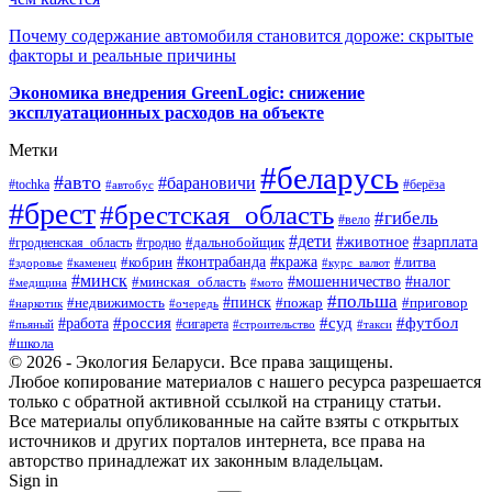
Почему содержание автомобиля становится дороже: скрытые
факторы и реальные причины
Экономика внедрения GreenLogic: снижение
эксплуатационных расходов на объекте
Метки
#беларусь
#авто
#барановичи
#берёза
#tochka
#автобус
#брест
#брестская_область
#гибель
#вело
#дети
#зарплата
#животное
#гродно
#дальнобойщик
#гродненская_область
#контрабанда
#кража
#литва
#кобрин
#здоровье
#каменец
#курс_валют
#минск
#минская_область
#мошенничество
#налог
#медицина
#мото
#польша
#пинск
#недвижимость
#пожар
#приговор
#наркотик
#очередь
#россия
#суд
#футбол
#работа
#сигарета
#пьяный
#строительство
#такси
#школа
© 2026 - Экология Беларуси. Все права защищены.
Любое копирование материалов с нашего ресурса разрешается
только с обратной активной ссылкой на страницу статьи.
Все материалы опубликованные на сайте взяты с открытых
источников и других порталов интернета, все права на
авторство принадлежат их законным владельцам.
Sign in