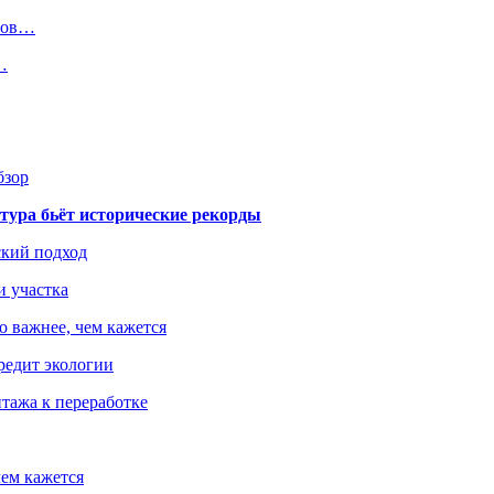
инов…
…
бзор
тура бьёт исторические рекорды
ский подход
и участка
о важнее, чем кажется
редит экологии
тажа к переработке
ем кажется