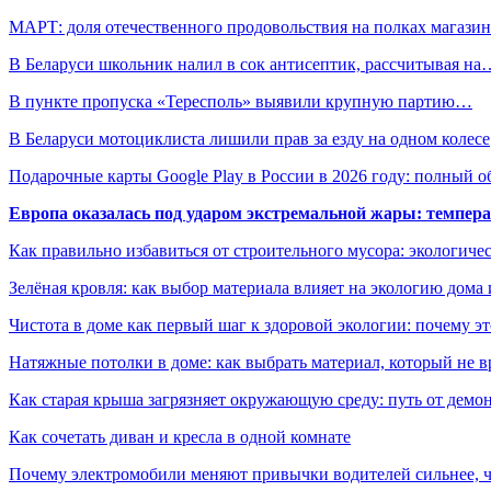
МАРТ: доля отечественного продовольствия на полках магаз
В Беларуси школьник налил в сок антисептик, рассчитывая на
В пункте пропуска «Тересполь» выявили крупную партию…
В Беларуси мотоциклиста лишили прав за езду на одном колесе
Подарочные карты Google Play в России в 2026 году: полный о
Европа оказалась под ударом экстремальной жары: темпера
Как правильно избавиться от строительного мусора: экологиче
Зелёная кровля: как выбор материала влияет на экологию дома 
Чистота в доме как первый шаг к здоровой экологии: почему эт
Натяжные потолки в доме: как выбрать материал, который не в
Как старая крыша загрязняет окружающую среду: путь от демон
Как сочетать диван и кресла в одной комнате
Почему электромобили меняют привычки водителей сильнее, ч