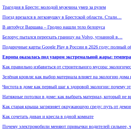
Трагедия в Бресте: молодой мужчина умер за рулем
Поезд врезался в легковушку в Брестской области. Стали…
В автобусе Варшава – Гродно нашли тело белоруса
Белорус пытался переехать границу на Volvo, угнанной в…
Подарочные карты Google Play в России в 2026 году: полный о
Европа оказалась под ударом экстремальной жары: темпера
Как правильно избавиться от строительного мусора: экологиче
Зелёная кровля: как выбор материала влияет на экологию дома 
Чистота в доме как первый шаг к здоровой экологии: почему эт
Натяжные потолки в доме: как выбрать материал, который не в
Как старая крыша загрязняет окружающую среду: путь от демон
Как сочетать диван и кресла в одной комнате
Почему электромобили меняют привычки водителей сильнее, ч