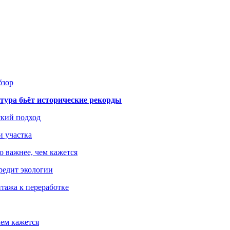
бзор
тура бьёт исторические рекорды
ский подход
и участка
о важнее, чем кажется
редит экологии
тажа к переработке
ем кажется