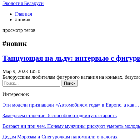
Экология Беларуси
Главная
#новик
просмотр тегов
#новик
Танцующая на льду: интервью с фигури
Мар 9, 2023
145
0
Белорусским любителям фигурного катания на коньках, безусл
Интересное:
Эти модели признавали «Автомобилем года» в Европе, а как…
Замедляем старение: 6 способов отодвинуть старость
Возраст ни при чем. Почему мужчины рискуют умереть молод
Дедам Морозам и Снегурочкам напомнили о налогах