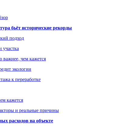
бзор
тура бьёт исторические рекорды
ский подход
и участка
о важнее, чем кажется
редит экологии
тажа к переработке
ем кажется
факторы и реальные причины
ых расходов на объекте