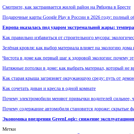
Смотрите, как застраивается жилой район на Рябцева в Бресте
Подарочные карты Google Play в России в 2026 году: полный о
Европа оказалась под ударом экстремальной жары: темпера
Как правильно избавиться от строительного мусора: экологиче
Зелёная кровля: как выбор материала влияет на экологию дома 
Чистота в доме как первый шаг к здоровой экологии: почему эт
Натяжные потолки в доме: как выбрать материал, который не в
Как старая крыша загрязняет окружающую среду: путь от демон
Как сочетать диван и кресла в одной комнате
Почему электромобили меняют привычки водителей сильнее, ч
Почему содержание автомобиля становится дороже: скрытые 
Экономика внедрения GreenLogic: снижение эксплуатационн
Метки