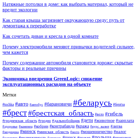
Натяжные потолки в доме: как выбрать материал, который не
вредит экологии
Как старая крыша загрязняет окружающую среду: путь от
демонтажа к переработке
Как сочетать диван и кресла в одной комнате
Почему электромобили меняют привычки водителей сильнее,
чем кажется
Почему содержание автомобиля становится дороже: скрытые
факторы и реальные причины
Экономика внедрения GreenLogic: снижение
эксплуатационных расходов на объекте
Метки
#беларусь
#авто
#барановичи
#берёза
#tochka
#автобус
#брест
#брестская_область
#гибель
#вело
#дети
#зарплата
#животное
#гродно
#дальнобойщик
#гродненская_область
#контрабанда
#кража
#литва
#кобрин
#здоровье
#каменец
#курс_валют
#минск
#минская_область
#мошенничество
#налог
#медицина
#мото
#польша
#пинск
#недвижимость
#пожар
#приговор
#наркотик
#очередь