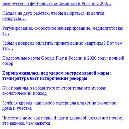
Белорусского футболиста остановили в России с 200…
Пахала на двух работах, чтобы выбраться из долгов:
белорусы…
Регулирование, скоростное маневрирование, медподготовка:
в…
Забыли вовремя оплатить приватизацию квартиры? Вот чем
это…
Подарочные карты Google Play в России в 2026 году: полный
обзор
Европа оказалась под ударом экстремальной жары:
температура бьёт исторические рекорды
Как правильно избавиться от строительного мусора:
экологический подход
Зелёная кровля: как выбор материала влияет на экологию
дома и участка
Чистота в доме как первый шаг к здоровой экологии: почему
это важнее, чем кажется