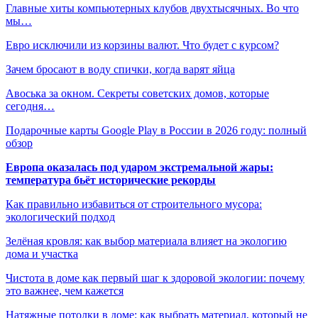
Главные хиты компьютерных клубов двухтысячных. Во что
мы…
Евро исключили из корзины валют. Что будет с курсом?
Зачем бросают в воду спички, когда варят яйца
Авоська за окном. Секреты советских домов, которые
сегодня…
Подарочные карты Google Play в России в 2026 году: полный
обзор
Европа оказалась под ударом экстремальной жары:
температура бьёт исторические рекорды
Как правильно избавиться от строительного мусора:
экологический подход
Зелёная кровля: как выбор материала влияет на экологию
дома и участка
Чистота в доме как первый шаг к здоровой экологии: почему
это важнее, чем кажется
Натяжные потолки в доме: как выбрать материал, который не