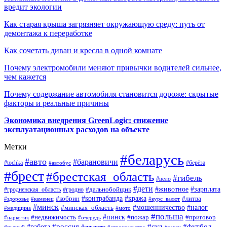
вредит экологии
Как старая крыша загрязняет окружающую среду: путь от
демонтажа к переработке
Как сочетать диван и кресла в одной комнате
Почему электромобили меняют привычки водителей сильнее,
чем кажется
Почему содержание автомобиля становится дороже: скрытые
факторы и реальные причины
Экономика внедрения GreenLogic: снижение
эксплуатационных расходов на объекте
Метки
#беларусь
#авто
#барановичи
#берёза
#tochka
#автобус
#брест
#брестская_область
#гибель
#вело
#дети
#зарплата
#животное
#гродно
#дальнобойщик
#гродненская_область
#контрабанда
#кража
#литва
#кобрин
#здоровье
#каменец
#курс_валют
#минск
#минская_область
#мошенничество
#налог
#медицина
#мото
#польша
#пинск
#недвижимость
#пожар
#приговор
#наркотик
#очередь
#россия
#суд
#футбол
#работа
#сигарета
#пьяный
#строительство
#такси