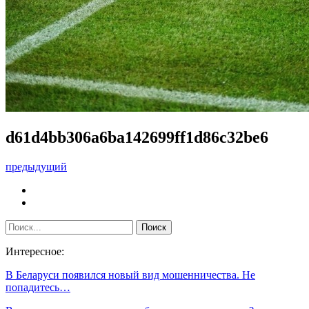
d61d4bb306a6ba142699ff1d86c32be6
предыдущий
Интересное:
В Беларуси появился новый вид мошенничества. Не
попадитесь…