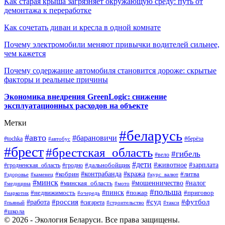
Как старая крыша загрязняет окружающую среду: путь от
демонтажа к переработке
Как сочетать диван и кресла в одной комнате
Почему электромобили меняют привычки водителей сильнее,
чем кажется
Почему содержание автомобиля становится дороже: скрытые
факторы и реальные причины
Экономика внедрения GreenLogic: снижение
эксплуатационных расходов на объекте
Метки
#беларусь
#авто
#барановичи
#берёза
#tochka
#автобус
#брест
#брестская_область
#гибель
#вело
#дети
#зарплата
#животное
#гродно
#дальнобойщик
#гродненская_область
#контрабанда
#кража
#литва
#кобрин
#здоровье
#каменец
#курс_валют
#минск
#минская_область
#мошенничество
#налог
#медицина
#мото
#польша
#пинск
#недвижимость
#пожар
#приговор
#наркотик
#очередь
#россия
#суд
#футбол
#работа
#сигарета
#пьяный
#строительство
#такси
#школа
© 2026 - Экология Беларуси. Все права защищены.