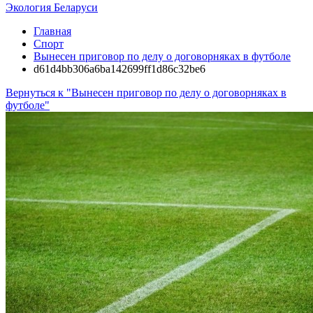
Экология Беларуси
Главная
Спорт
Вынесен приговор по делу о договорняках в футболе
d61d4bb306a6ba142699ff1d86c32be6
Вернуться к "Вынесен приговор по делу о договорняках в
футболе"