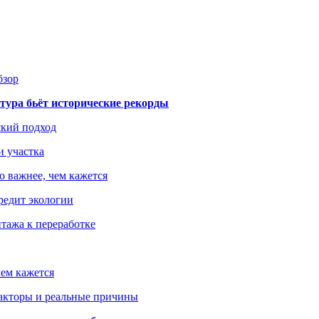
бзор
тура бьёт исторические рекорды
ский подход
и участка
о важнее, чем кажется
редит экологии
тажа к переработке
ем кажется
факторы и реальные причины