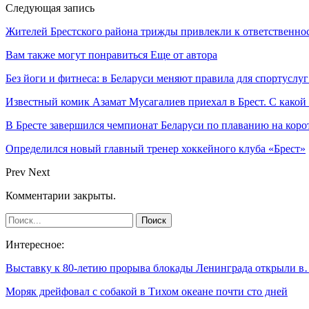
Следующая запись
Жителей Брестского района трижды привлекли к ответственно
Вам также могут понравиться
Еще от автора
Без йоги и фитнеса: в Беларуси меняют правила для спортуслуг
Известный комик Азамат Мусагалиев приехал в Брест. С какой
В Бресте завершился чемпионат Беларуси по плаванию на коро
Определился новый главный тренер хоккейного клуба «Брест»
Prev
Next
Комментарии закрыты.
Интересное:
Выставку к 80-летию прорыва блокады Ленинграда открыли 
Моряк дрейфовал с собакой в Тихом океане почти сто дней