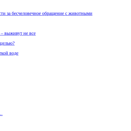
сти за бесчеловечное обращение с животными
 – выживут не все
 целью?
ткой воде
в…