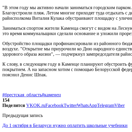
"В этом году мы активно начали заниматься городским парком.
Благоустроили пляж. Летом многие приходят туда отдыхать с д
райисполкома Виталия Кулака обустраивают площадку с уличн
Заниматься спортом жители Каменца смогут с видом на Лесную
это время коммунальщики сделали основание и уложили проре
Обустройство площадки профинансировали из районного бюдже
воздухе. "Открытие мы приурочили ко Дню народного единства
здорового образа жизни", — подчеркнул зампредседателя райи
К слову, в следующем году в Каменце планируют обустроить фу
покрытием. А на запасном хотим с помощью Белорусской феде
пояснил Денис Шпак.
#брестская_область
#каменец
154
Поделится
VK
OK.ru
Facebook
Twitter
WhatsApp
Telegram
Viber
Предыдущая запись
До 1 октября в Беларуси нужно оплатить школьные учебники