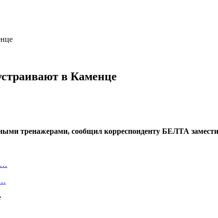
енце
устраивают в Каменце
чными тренажерами, сообщил корреспонденту БЕЛТА замести
уг…
й…