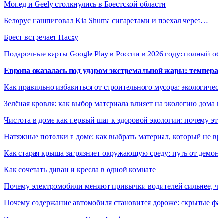
Мопед и Geely столкнулись в Брестской области
Белорус нашпиговал Kia Shuma сигаретами и поехал через…
Брест встречает Пасху
Подарочные карты Google Play в России в 2026 году: полный о
Европа оказалась под ударом экстремальной жары: темпера
Как правильно избавиться от строительного мусора: экологиче
Зелёная кровля: как выбор материала влияет на экологию дома 
Чистота в доме как первый шаг к здоровой экологии: почему эт
Натяжные потолки в доме: как выбрать материал, который не в
Как старая крыша загрязняет окружающую среду: путь от демон
Как сочетать диван и кресла в одной комнате
Почему электромобили меняют привычки водителей сильнее, ч
Почему содержание автомобиля становится дороже: скрытые 