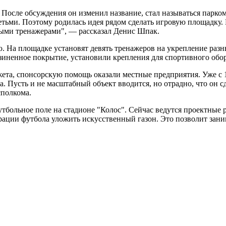
 После обсуждения он изменил название, стал называться парко
етьми. Поэтому родилась идея рядом сделать игровую площадку.
ыми тренажерами", — рассказал Денис Шпак.
. На площадке установят девять тренажеров на укрепление разн
зиненное покрытие, установили крепления для спортивного обо
та, спонсорскую помощь оказали местные предприятия. Уже с 1
. Пусть и не масштабный объект вводится, но отрадно, что он 
сполкома.
тбольное поле на стадионе "Колос". Сейчас ведутся проектные 
рации футбола уложить искусственный газон. Это позволит зан