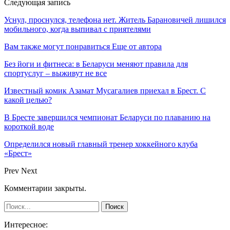
Следующая запись
Уснул, проснулся, телефона нет. Житель Барановичей лишился
мобильного, когда выпивал с приятелями
Вам также могут понравиться
Еще от автора
Без йоги и фитнеса: в Беларуси меняют правила для
спортуслуг – выживут не все
Известный комик Азамат Мусагалиев приехал в Брест. С
какой целью?
В Бресте завершился чемпионат Беларуси по плаванию на
короткой воде
Определился новый главный тренер хоккейного клуба
«Брест»
Prev
Next
Комментарии закрыты.
Интересное: