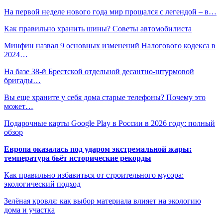
На первой неделе нового года мир прощался с легендой – в…
Как правильно хранить шины? Советы автомобилиста
Минфин назвал 9 основных изменений Налогового кодекса в
2024…
На базе 38-й Брестской отдельной десантно-штурмовой
бригады…
Вы еще храните у себя дома старые телефоны? Почему это
может…
Подарочные карты Google Play в России в 2026 году: полный
обзор
Европа оказалась под ударом экстремальной жары:
температура бьёт исторические рекорды
Как правильно избавиться от строительного мусора:
экологический подход
Зелёная кровля: как выбор материала влияет на экологию
дома и участка