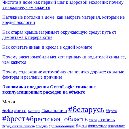
Чистота в доме как первый шаг к здоровой экологии: почему
это важнее, чем кажется
Натяжные потолки в доме: как выбрать материал, который не
вредит экологии
Как старая крыша загрязняет окружающую среду: путь от
демонтажа к переработке
Как сочетать диван и кресла в одной комнате
Почему электромобили меняют привычки водителей сильнее,
чем кажется
Почему содержание автомобиля становится дороже: скрытые
факторы и реальные причины
Экономика внедрения GreenLogic: снижение
эксплуатационных расходов на объекте
Метки
#беларусь
#авто
#барановичи
#берёза
#tochka
#автобус
#брест
#брестская_область
#гибель
#вело
#дети
#зарплата
#животное
#гродно
#дальнобойщик
#гродненская_область