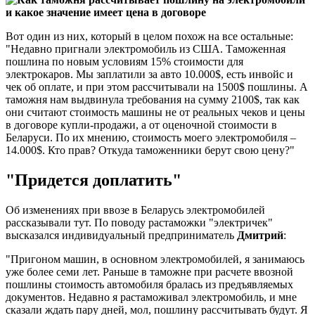
Вот один из них, который в целом похож на все остальные:
"Недавно пригнали электромобиль из США. Таможенная
пошлина по новым условиям 15% стоимости для
электрокаров. Мы заплатили за авто 10.000$, есть инвойс и
чек об оплате, и при этом рассчитывали на 1500$ пошлины. А
таможня нам выдвинула требования на сумму 2100$, так как
они считают стоимость машины не от реальных чеков и цены
в договоре купли-продажи, а от оценочной стоимости в
Беларуси. По их мнению, стоимость моего электромобиля –
14.000$. Кто прав? Откуда таможенники берут свою цену?"
"Придется доплатить"
Об изменениях при ввозе в Беларусь электромобилей
рассказывали тут. По поводу растаможки "электричек"
высказался индивидуальный предприниматель
Дмитрий
:
"Пригоном машин, в основном электромобилей, я занимаюсь
уже более семи лет. Раньше в таможне при расчете ввозной
пошлины стоимость автомобиля бралась из предъявляемых
документов. Недавно я растаможивал электромобиль, и мне
сказали ждать пару дней, мол, пошлину рассчитывать будут. Я