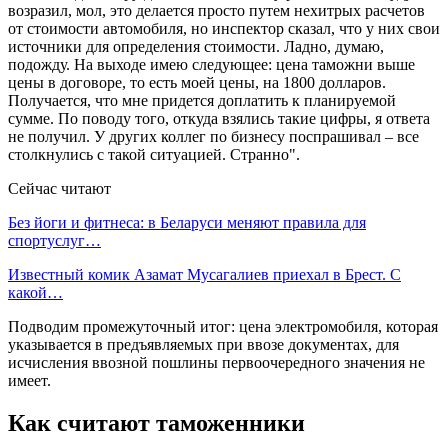
возразил, мол, это делается просто путем нехитрых расчетов
от стоимости автомобиля, но инспектор сказал, что у них свои
источники для определения стоимости. Ладно, думаю,
подожду. На выходе имею следующее: цена таможни выше
цены в договоре, то есть моей цены, на 1800 долларов.
Получается, что мне придется доплатить к планируемой
сумме. По поводу того, откуда взялись такие цифры, я ответа
не получил. У других коллег по бизнесу поспрашивал – все
столкнулись с такой ситуацией. Странно".
Сейчас читают
Без йоги и фитнеса: в Беларуси меняют правила для
спортуслуг…
Известный комик Азамат Мусагалиев приехал в Брест. С
какой…
Подводим промежуточный итог: цена электромобиля, которая
указывается в предъявляемых при ввозе документах, для
исчисления ввозной пошлины первоочередного значения не
имеет.
Как считают таможенники