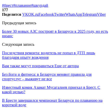
#брест
#плавание
#шкурдай
177
Поделится
VK
OK.ru
Facebook
Twitter
WhatsApp
Telegram
Viber
Предыдущая запись
Более 30 новых АЗС построят в Беларуси к 2025 году, но есть
нюанс
Следующая запись
Последствия ремонта: водитель не попал в ДТП лишь
благодаря опыту вождения
Вам также могут понравиться
Еще от автора
Без йоги и фитнеса: в Беларуси меняют правила для
спортуслуг – выживут не все
Известный комик Азамат Мусагалиев приехал в Брест. С
какой целью?
В Бресте завершился чемпионат Беларуси по плаванию на
короткой воде