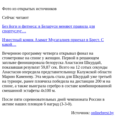
Фото из открытых источников
Сейчас читают
Без йоги и фитнеса: в Беларуси меняют правила для
спортуслуг…
Известный комик Азамат Мусагалиев приехал в Брест. С
какой…
Вечернюю программу четверга открывал финал на
стометровке на спине у женщин. Первой в решающем
заплыве финишировала белоруска Анастасия Шкурдай,
показавшая результат 59,87 сек. Всего на 12 сотых секунды
Анастасия опередила представительницу Калужской области
Марию Каменеву. Эта медаль стала для Шкурдай уже третьей
на турнире, ранее пловчиха победила на дистанции 200 м на
спине, а также выиграла серебро в составе комбинированной
смешанной эстафеты 4х100 м.
После пяти соревновательных дней чемпионата России в
активе наших пловцов 6 наград (3-3-0).
Источник:
onlinebrest.by